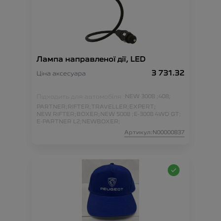
Лампа направленої дії, LED
3 731.32
Ціна аксесуара
Підходить для автомобіля :
NEW 3008 ;
408;
PARTNER;
RIFTER;
TRAVELLER;
EXPERT;
NEW RIFTER;
BOXER;
NEW 5008 ;
E-3008 4WD GT;
E-PARTNER L2;
NEWBOXER;
Артикул:N00000837