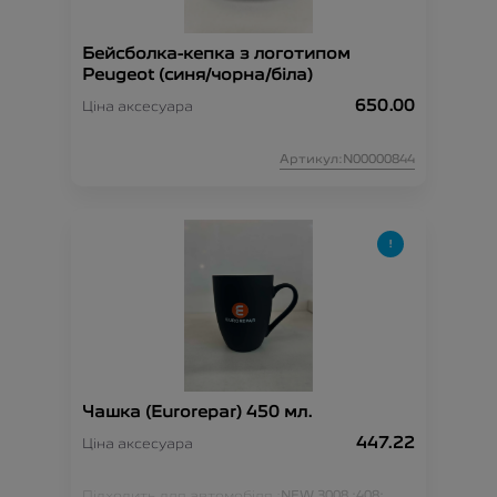
Бейсболка-кепка з логотипом
Peugeot (синя/чорна/біла)
650.00
Ціна аксесуара
Артикул:N00000844
Чашка (Eurorepar) 450 мл.
447.22
Ціна аксесуара
Підходить для автомобіля :
NEW 3008 ;
408;