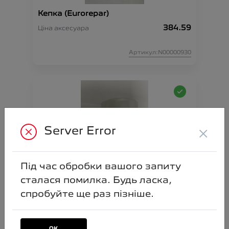
Кепка (Eurorepar)
384.59
Ціна аксесуара
Артикул:N00000930
×
Server Error
Під час обробки вашого запиту
Чашка керамічна з логотипом
Peugeot
сталася помилка. Будь ласка,
спробуйте ще раз пізніше.
300.00
Ціна аксесуара
Артикул:N00000938
ОК