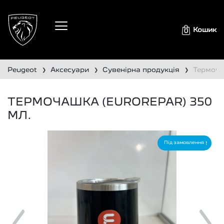
Кошик
0
peugeot
аксесуари
сувенірна продукція
термоча
❯
❯
❯
ТЕРМОЧАШКА (EUROREPAR) 350
МЛ.
Під замовлення