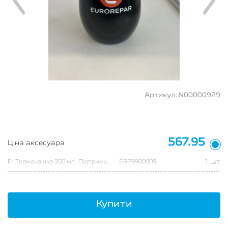
Артикул:N00000929
567.95
Ціна аксесуара
1 шт
Е: Термочашка 350 мл. Підтримує температуру протягом 6-ти годин.
ERP9900009
Купити