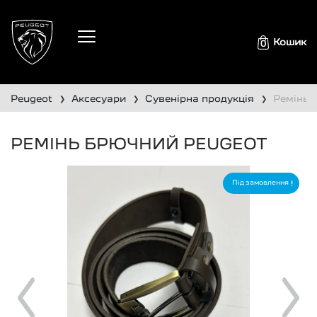
Кошик
0
peugeot
аксесуари
сувенірна продукція
ремінь
❯
❯
❯
РЕМІНЬ БРЮЧНИЙ PEUGEOT
Під замовлення