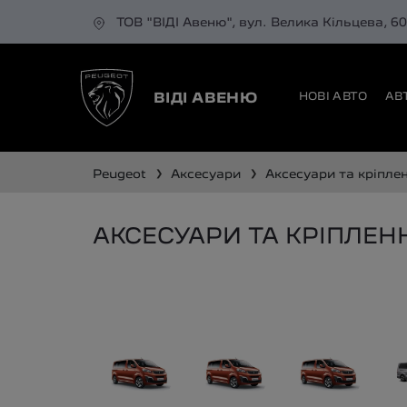
ТОВ "ВІДІ Авеню", вул. Велика Кільцева, 6
НОВІ АВТО
АВ
ВІДІ АВЕНЮ
❯
❯
peugeot
аксесуари
аксесуари та кріпл
АКСЕСУАРИ ТА КРІПЛЕН