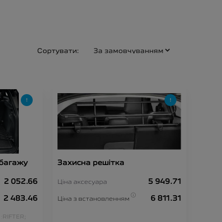
Сортувати:
 багажу
Захисна решітка
2 052.66
5 949.71
Ціна аксесуара
2 483.46
6 811.31
Ціна з встановленням
:
RIFTER;