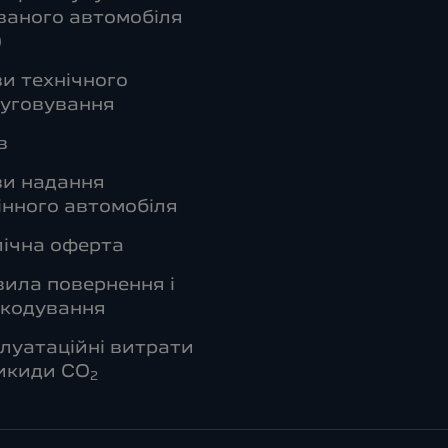
аного автомобіля
)
и технічного
уговування
в
ви надання
інного автомобіля
ічна оферта
ила повернення і
шкодування
луатаційні витрати
икиди СО
2