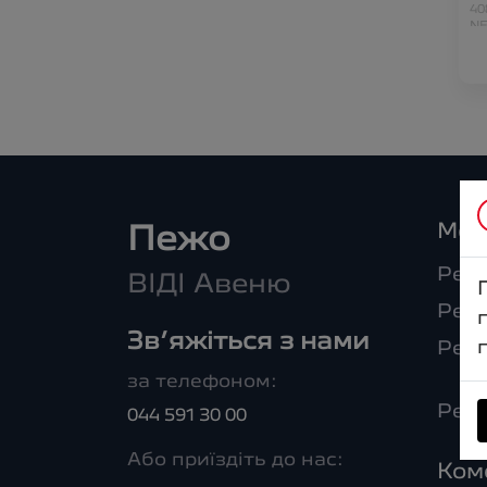
40
NE
EX
E2
N
Мод
Пежо
Peug
ВІДІ Авеню
Peug
Зв’яжіться з нами
Peu
за телефоном:
Peug
044 591 30 00
Або приїздіть до нас:
Ком