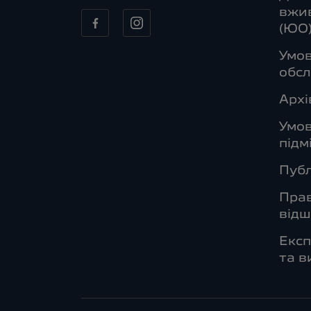
вжив
(ЮО
Умов
обсл
Архі
Умо
підм
Публ
Прав
від
Експ
та в