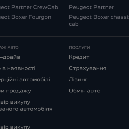
eot Partner CrewCab
Peugeot Partner
eot Boxer Fourgon
Peugeot Boxer chassi
cab
АЖ АВТО
ПОСЛУГИ
т–драйв
Кредит
 в наявності
Страхування
рційні автомобілі
Лізинг
ви продажу
Обмін авто
вір викупу
аного автомобіля
вір викупу