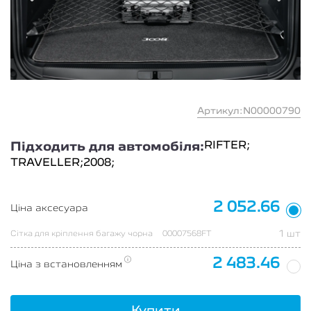
Артикул:N00000790
RIFTER;
Підходить для автомобіля:
TRAVELLER;
2008;
2 052.66
Ціна аксесуара
1 шт
Сітка для кріплення багажу чорна
00007568FT
2 483.46
Ціна з встановленням
Купити