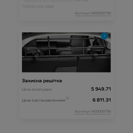
Підходить для автомобіля :
RIFTER;
TRAVELLER;
2008;
Артикул:N00000790
Захисна решітка
5 949.71
Ціна аксесуара
6 811.31
Ціна з встановленням
Артикул:N00000796