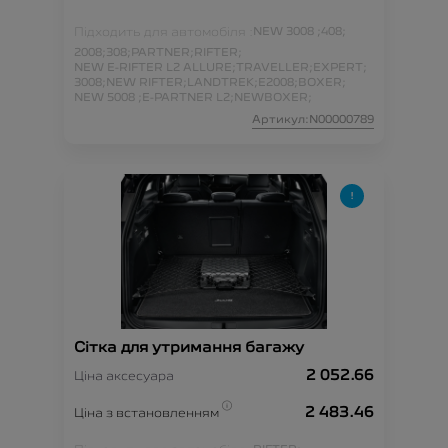
Підходить для автомобіля :
NEW 3008 ;
408;
2008;
308;
PARTNER;
RIFTER;
NEW E-RIFTER L2 ALLURE;
TRAVELLER;
EXPERT;
3008;
NEW RIFTER;
LANDTREK;
E2008;
BOXER;
NEW 5008 ;
E-PARTNER L2;
NEWBOXER;
Артикул:N00000789
Сітка для утримання багажу
2 052.66
Ціна аксесуара
2 483.46
Ціна з встановленням