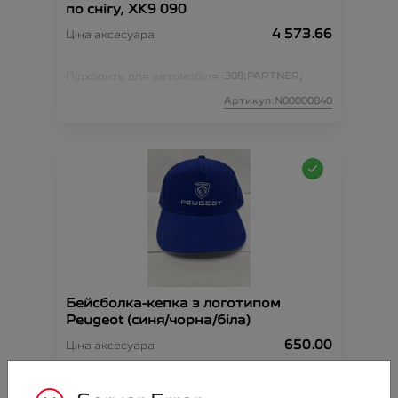
по снігу, XK9 090
4 573.66
Ціна аксесуара
Підходить для автомобіля :
308;
PARTNER;
Артикул:N00000840
Бейсболка-кепка з логотипом
Peugeot (синя/чорна/біла)
650.00
Ціна аксесуара
Артикул:N00000844