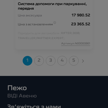
Система допомоги при паркуванні,
передня
17 980.52
Ціна аксесуара
23 365.52
Ціна з встановленням
Підходить для автомобіля :
RIFTER;
3008;
TRAVELLER;
PARTNER;
EXPERT;
Артикул:N00000861
1
2
3
4
5
Пежо
ВІДІ Авеню
Зв’яжіться з нами