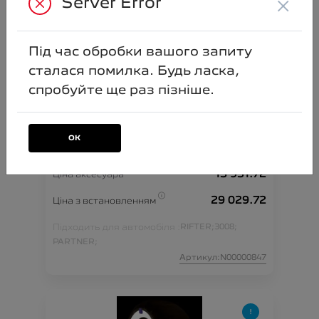
×
Server Error
Під час обробки вашого запиту
сталася помилка. Будь ласка,
спробуйте ще раз пізніше.
ОК
Охоронна сигналізація
13 951.72
Ціна аксесуара
29 029.72
Ціна з встановленням
Підходить для автомобіля :
RIFTER;
3008;
PARTNER;
Артикул:N00000847