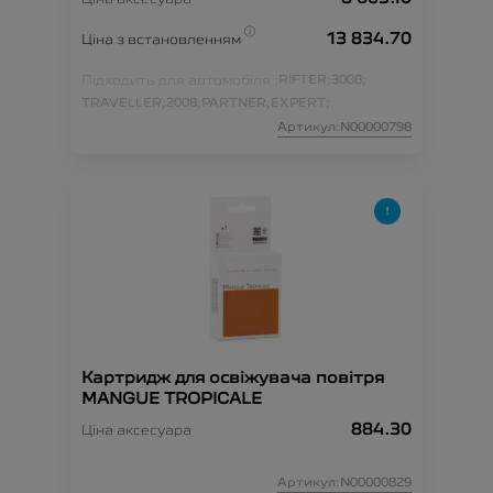
13 834.70
Ціна з встановленням
Підходить для автомобіля :
RIFTER;
3008;
TRAVELLER;
2008;
PARTNER;
EXPERT;
Артикул:N00000798
Картридж для освіжувача повітря
MANGUE TROPICALE
884.30
Ціна аксесуара
Артикул:N00000829