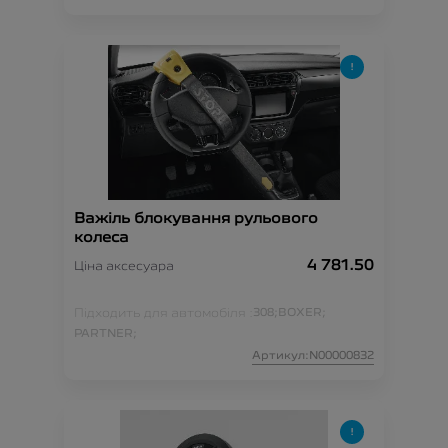
Важіль блокування рульового
колеса
4 781.50
Ціна аксесуара
Підходить для автомобіля :
308;
BOXER;
PARTNER;
Артикул:N00000832