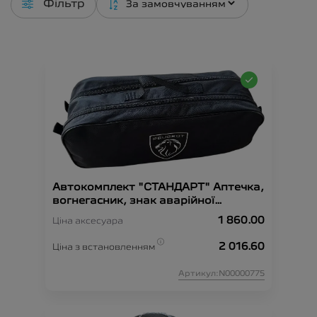
Фільтр
Автокомплект "СТАНДАРТ" Аптечка,
вогнегасник, знак аварійної
зупинки, рукавиці, сумка-
1 860.00
Ціна аксесуара
органайзер, трос-буксир, жилет
безпеки.
2 016.60
Ціна з встановленням
Артикул:N00000775