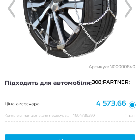
Артикул:N00000840
308;
PARTNER;
Підходить для автомобіля:
4 573.66
Ціна аксесуара
1 шт
Комплект ланцюгів для пересування по снігу, XK9 090
1664736380