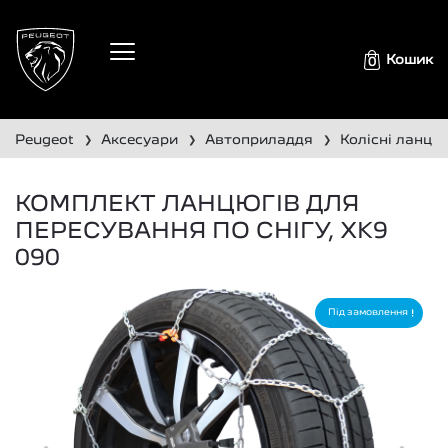
Кошик
0
peugeot
аксесуари
автоприладдя
колісні ланцю
❯
❯
❯
КОМПЛЕКТ ЛАНЦЮГІВ ДЛЯ
ПЕРЕСУВАННЯ ПО СНІГУ, XK9
090
Під замовлення