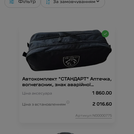
Фільтр
Автокомплект "СТАНДАРТ" Аптечка,
вогнегасник, знак аварійної
зупинки, рукавиці, сумка-
1 860.00
Ціна аксесуара
органайзер, трос-буксир, жилет
безпеки.
2 016.60
Ціна з встановленням
Артикул:N00000775