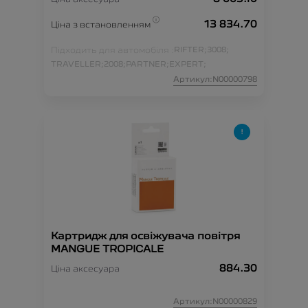
13 834.70
Ціна з встановленням
Підходить для автомобіля :
RIFTER;
3008;
TRAVELLER;
2008;
PARTNER;
EXPERT;
Артикул:N00000798
Картридж для освіжувача повітря
MANGUE TROPICALE
884.30
Ціна аксесуара
Артикул:N00000829