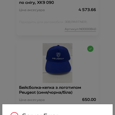
по снігу, XK9 090
4 573.66
Ціна аксесуара
Підходить для автомобіля :
308;
PARTNER;
Артикул:N00000840
Бейсболка-кепка з логотипом
Peugeot (синя/чорна/біла)
650.00
Ціна аксесуара
Артикул:N00000844