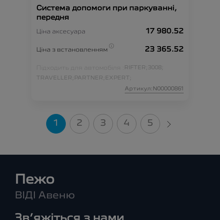
Система допомоги при паркуванні,
передня
17 980.52
Ціна аксесуара
23 365.52
Ціна з встановленням
Підходить для автомобіля :
RIFTER;
3008;
TRAVELLER;
PARTNER;
EXPERT;
Артикул:N00000861
1
2
3
4
5
Пежо
ВІДІ Авеню
Зв’яжіться з нами