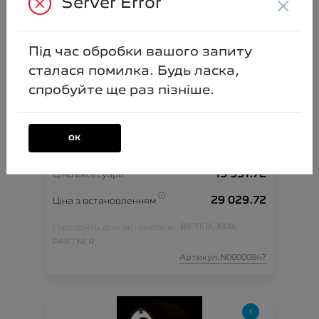
×
Server Error
Під час обробки вашого запиту
сталася помилка. Будь ласка,
спробуйте ще раз пізніше.
ОК
Охоронна сигналізація
13 951.72
Ціна аксесуара
29 029.72
Ціна з встановленням
Підходить для автомобіля :
RIFTER;
3008;
PARTNER;
Артикул:N00000847