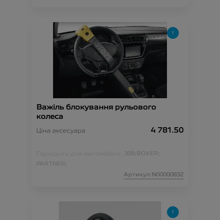
Важіль блокування рульового
колеса
4 781.50
Ціна аксесуара
Підходить для автомобіля :
308;
BOXER;
PARTNER;
Артикул:N00000832