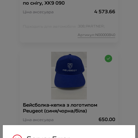
по снігу, XK9 090
4 573.66
Ціна аксесуара
Підходить для автомобіля :
308;
PARTNER;
Артикул:N00000840
Бейсболка-кепка з логотипом
Peugeot (синя/чорна/біла)
650.00
Ціна аксесуара
Артикул:N00000844