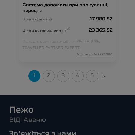
Система допомоги при паркуванні,
передня
17 980.52
Ціна аксесуара
23 365.52
Ціна з встановленням
Підходить для автомобіля :
RIFTER;
3008;
TRAVELLER;
PARTNER;
EXPERT;
Артикул:N00000861
1
2
3
4
5
Пежо
ВІДІ Авеню
Зв’яжіться з нами