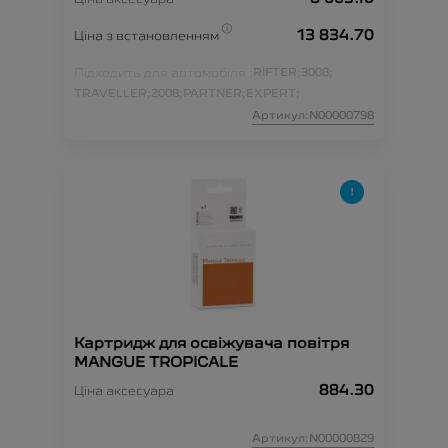
13 834.70
Ціна з встановленням
Підходить для автомобіля :
RIFTER;
3008;
TRAVELLER;
2008;
PARTNER;
EXPERT;
Артикул:N00000798
Картридж для освіжувача повітря
MANGUE TROPICALE
884.30
Ціна аксесуара
Артикул:N00000829