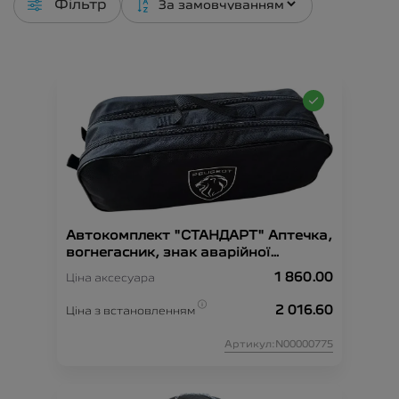
Фільтр
Автокомплект "СТАНДАРТ" Аптечка,
вогнегасник, знак аварійної
зупинки, рукавиці, сумка-
1 860.00
Ціна аксесуара
органайзер, трос-буксир, жилет
безпеки.
2 016.60
Ціна з встановленням
Артикул:N00000775