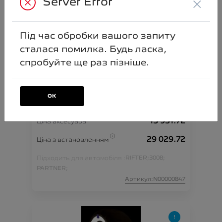
×
Server Error
Під час обробки вашого запиту
сталася помилка. Будь ласка,
спробуйте ще раз пізніше.
ОК
Охоронна сигналізація
13 951.72
Ціна аксесуара
29 029.72
Ціна з встановленням
Підходить для автомобіля :
RIFTER;
3008;
PARTNER;
Артикул:N00000847