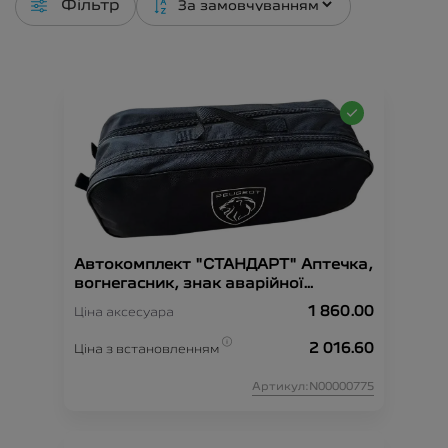
Фільтр
Автокомплект "СТАНДАРТ" Аптечка,
вогнегасник, знак аварійної
зупинки, рукавиці, сумка-
1 860.00
Ціна аксесуара
органайзер, трос-буксир, жилет
безпеки.
2 016.60
Ціна з встановленням
Артикул:N00000775