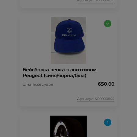
Артикул:N00000835
Бейсболка-кепка з логотипом
Peugeot (синя/чорна/біла)
650.00
Ціна аксесуара
Артикул:N00000844