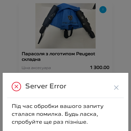
Парасоля з логотипом Peugeot
складна
1 300.00
Ціна аксесуара
Артикул:N00000892
×
Server Error
Під час обробки вашого запиту
сталася помилка. Будь ласка,
спробуйте ще раз пізніше.