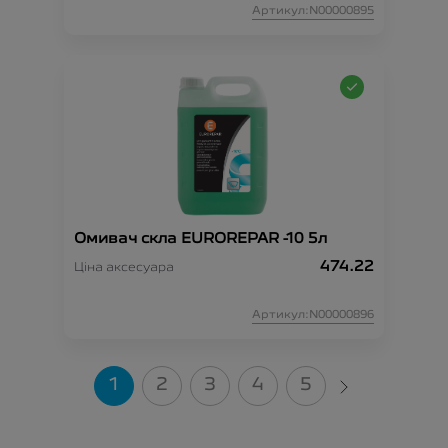
Артикул:N00000895
Омивач скла EUROREPAR -10 5л
474.22
Ціна аксесуара
Артикул:N00000896
1
2
3
4
5