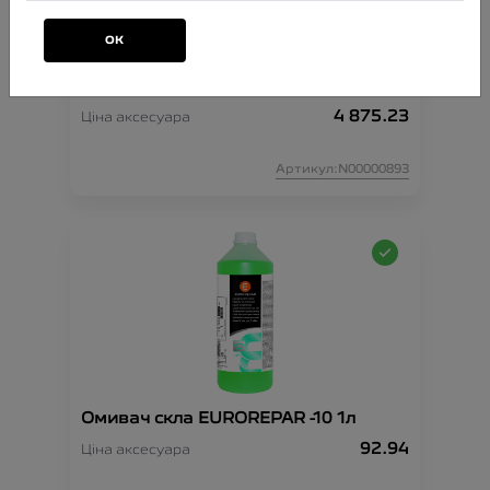
ОК
Комплект ланцюгів проти ковзання
XK9 130
4 875.23
Ціна аксесуара
Артикул:N00000893
Омивач скла EUROREPAR -10 1л
92.94
Ціна аксесуара