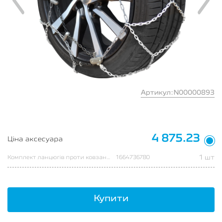
Артикул:N00000893
4 875.23
Ціна аксесуара
1 шт
Комплект ланцюгів проти ковзання XK9 130
1664736780
Купити