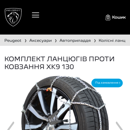
Кошик
0
peugeot
аксесуари
автоприладдя
колісні ланцю
❯
❯
❯
КОМПЛЕКТ ЛАНЦЮГІВ ПРОТИ
КОВЗАННЯ XK9 130
Під замовлення