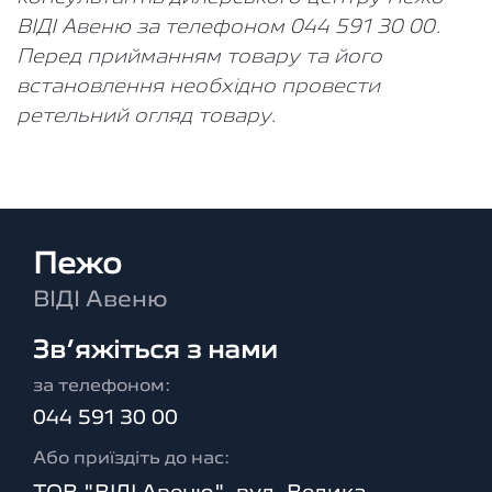
ВІДІ Авеню за телефоном 044 591 30 00.
Перед прийманням товару та його
встановлення необхідно провести
ретельний огляд товару.
Пежо
ВІДІ Авеню
Зв’яжіться з нами
за телефоном:
044 591 30 00
Або приїздіть до нас: