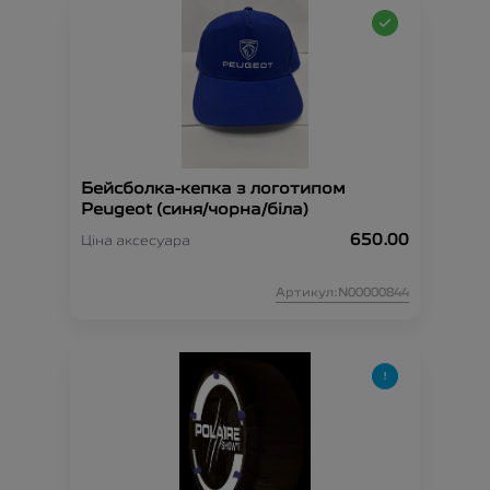
Бейсболка-кепка з логотипом
Peugeot (синя/чорна/біла)
650.00
Ціна аксесуара
Артикул:N00000844