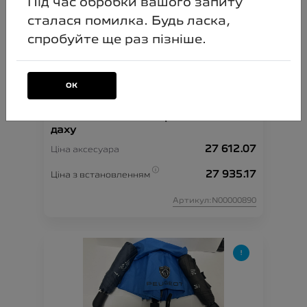
Під час обробки вашого запиту
сталася помилка. Будь ласка,
спробуйте ще раз пізніше.
ОК
Комплект із 2-х поперечних штанг на
даху
27 612.07
Ціна аксесуара
27 935.17
Ціна з встановленням
Артикул:N00000890