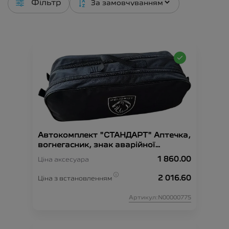
Фільтр
Автокомплект "СТАНДАРТ" Аптечка,
вогнегасник, знак аварійної
зупинки, рукавиці, сумка-
1 860.00
Ціна аксесуара
органайзер, трос-буксир, жилет
безпеки.
2 016.60
Ціна з встановленням
Артикул:N00000775