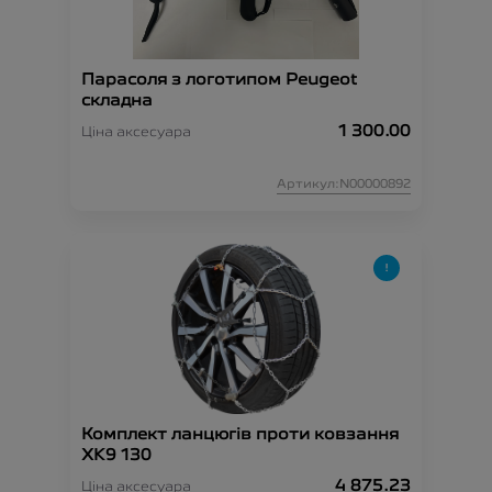
Парасоля з логотипом Peugeot
складна
1 300.00
Ціна аксесуара
Артикул:N00000892
Комплект ланцюгів проти ковзання
XK9 130
4 875.23
Ціна аксесуара