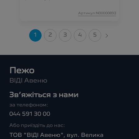
Артикул:N00000893
1
2
3
4
5
Пежо
ВІДІ Авеню
Зв’яжіться з нами
за телефоном:
044 591 30 00
Або приїздіть до нас:
ТОВ "ВІДІ Авеню", вул. Велика