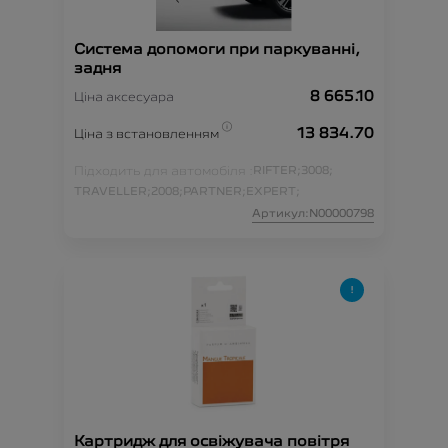
Система допомоги при паркуванні,
задня
8 665.10
Ціна аксесуара
13 834.70
Ціна з встановленням
Підходить для автомобіля :
RIFTER;
3008;
TRAVELLER;
2008;
PARTNER;
EXPERT;
Артикул:N00000798
Картридж для освіжувача повітря