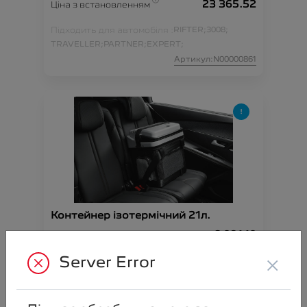
23 365.52
Ціна з встановленням
Підходить для автомобіля :
RIFTER;
3008;
TRAVELLER;
PARTNER;
EXPERT;
Артикул:N00000861
Контейнер ізотермічний 21л.
6 091.10
Ціна аксесуара
×
Server Error
Артикул:N00000879