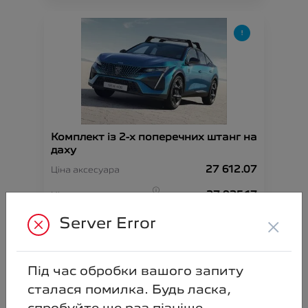
Комплект із 2-х поперечних штанг на
даху
27 612.07
Ціна аксесуара
27 935.17
Ціна з встановленням
×
Server Error
Артикул:N00000890
Під час обробки вашого запиту
сталася помилка. Будь ласка,