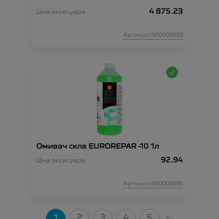
4 875.23
Ціна аксесуара
Артикул:N00000893
Омивач скла EUROREPAR -10 1л
92.94
Ціна аксесуара
Артикул:N00000895
1
2
3
4
5