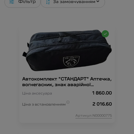
Фільтр
Автокомплект "СТАНДАРТ" Аптечка,
вогнегасник, знак аварійної
зупинки, рукавиці, сумка-
1 860.00
Ціна аксесуара
органайзер, трос-буксир, жилет
безпеки.
2 016.60
Ціна з встановленням
Артикул:N00000775