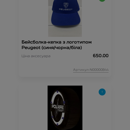
Бейсболка-кепка з логотипом
Peugeot (синя/чорна/біла)
650.00
Ціна аксесуара
Артикул:N00000844