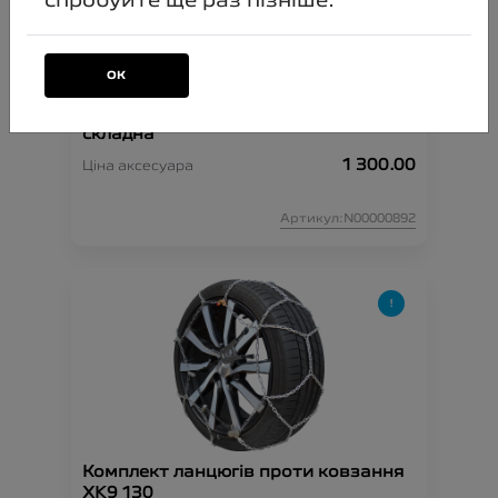
спробуйте ще раз пізніше.
ОК
Парасоля з логотипом Peugeot
складна
1 300.00
Ціна аксесуара
Артикул:N00000892
Комплект ланцюгів проти ковзання
XK9 130