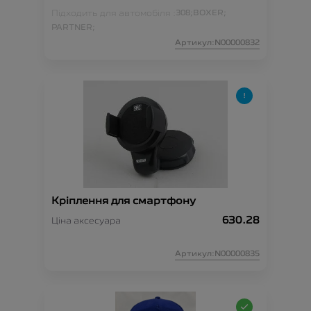
Підходить для автомобіля :
308;
BOXER;
PARTNER;
Артикул:N00000832
Кріплення для смартфону
630.28
Ціна аксесуара
Артикул:N00000835