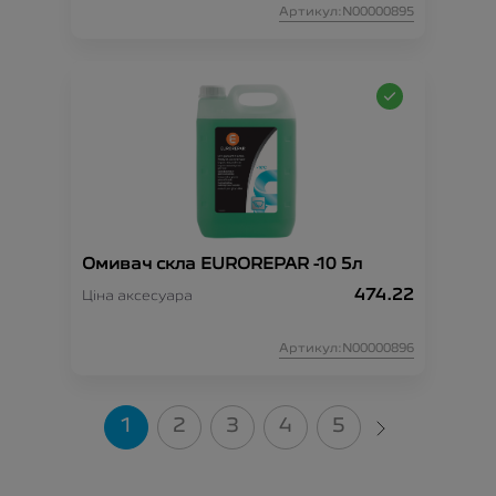
Артикул:N00000895
Омивач скла EUROREPAR -10 5л
474.22
Ціна аксесуара
Артикул:N00000896
1
2
3
4
5