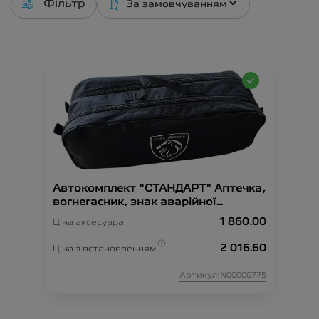
Фільтр
Автокомплект "СТАНДАРТ" Аптечка,
вогнегасник, знак аварійної
зупинки, рукавиці, сумка-
1 860.00
Ціна аксесуара
органайзер, трос-буксир, жилет
безпеки.
2 016.60
Ціна з встановленням
Артикул:N00000775