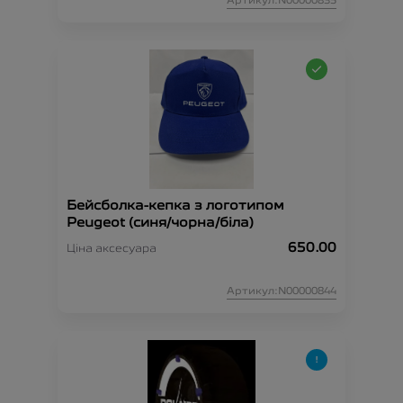
Артикул:N00000835
Бейсболка-кепка з логотипом
Peugeot (синя/чорна/біла)
650.00
Ціна аксесуара
Артикул:N00000844