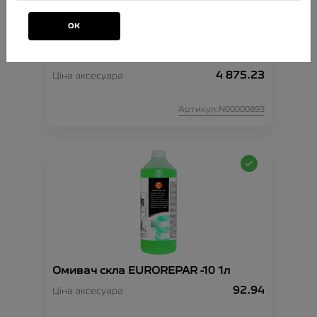
ОК
Комплект ланцюгів проти ковзання
XK9 130
4 875.23
Ціна аксесуара
Артикул:N00000893
Омивач скла EUROREPAR -10 1л
92.94
Ціна аксесуара