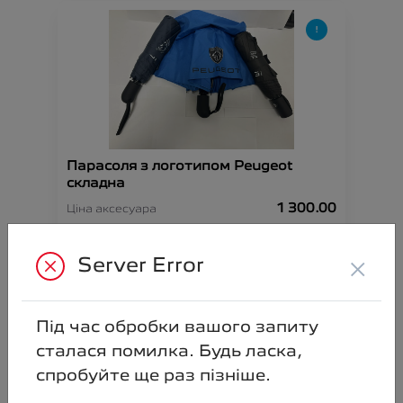
Парасоля з логотипом Peugeot
складна
1 300.00
Ціна аксесуара
Артикул:N00000892
×
Server Error
Під час обробки вашого запиту
сталася помилка. Будь ласка,
спробуйте ще раз пізніше.