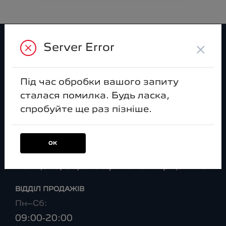
×
Server Error
Пежо
ВІДІ Авеню
Під час обробки вашого запиту
Зв’яжіться з нами
сталася помилка. Будь ласка,
за телефоном:
спробуйте ще раз пізніше.
044 591 30 00
Або приїздіть до нас:
ОК
ТОВ "ВІДІ Авеню", вул. Велика
Кільцева, 60, с. Софіївська Борщагівка
ВІДДІЛ ПРОДАЖІВ
Пн–Сб:
09:00-20:00