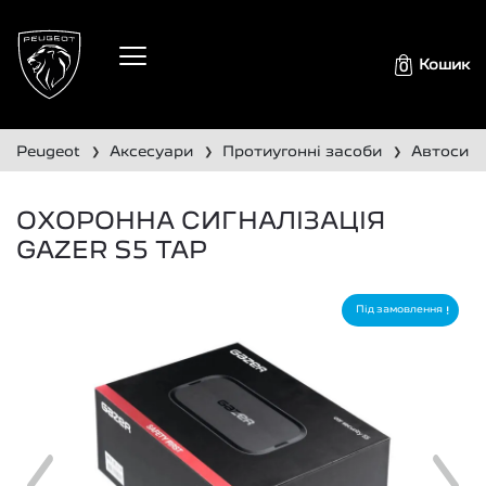
Кошик
0
peugeot
аксесуари
протиугонні засоби
автосигн
❯
❯
❯
ОХОРОННА СИГНАЛІЗАЦІЯ
GAZER S5 TAP
Під замовлення