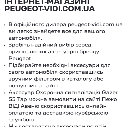
ІНТЕРНЕТ-МАГАЗИНІ
PEUGEOT-VIDI.COM.UA
В офіційного дилера peugeot-vidi.com.ua
ви легко знайдете все для вашого
автомобіля.
Зробіть надійний вибір серед
оригінальних аксесуарів бренду
Peugeot
Підбирайте необхідні аксесуари для
свого автомобіля скориставшись
зручним фільтром в каталогу або
пошуком на сайті
Аксесуар Охоронна сигналізація Gazer
S5 Tap можна замовити на сайті Пежо
ВІДІ Авеню скориставшись онлайн
оплатою та доставкою кур`єрською
службою
Ми доставляємо аксесуари по всій