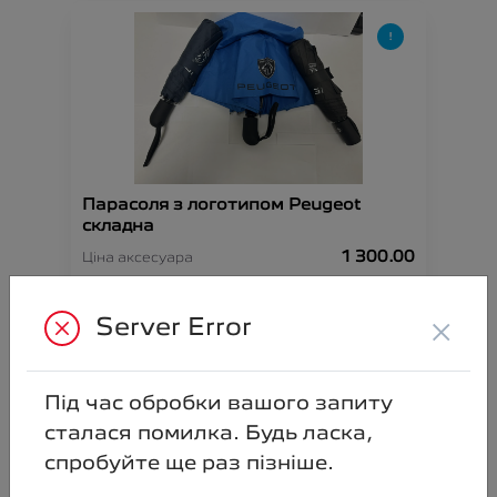
Парасоля з логотипом Peugeot
складна
1 300.00
Ціна аксесуара
Артикул:N00000892
×
Server Error
Під час обробки вашого запиту
сталася помилка. Будь ласка,
спробуйте ще раз пізніше.