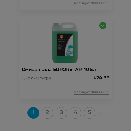
Артикул:N00000895
Омивач скла EUROREPAR -10 5л
474.22
Ціна аксесуара
Артикул:N00000896
1
2
3
4
5