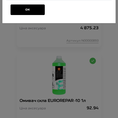
ОК
Комплект ланцюгів проти ковзання
XK9 130
4 875.23
Ціна аксесуара
Артикул:N00000893
Омивач скла EUROREPAR -10 1л
92.94
Ціна аксесуара