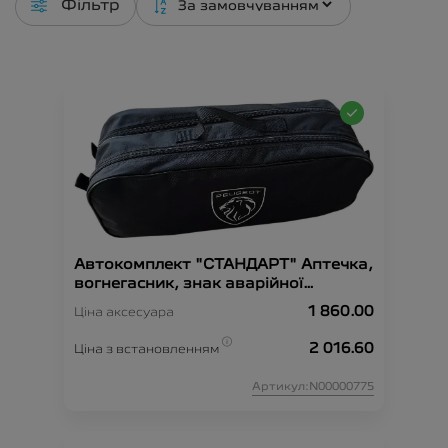
Фільтр
Автокомплект "СТАНДАРТ" Аптечка,
вогнегасник, знак аварійної
зупинки, рукавиці, сумка-
1 860.00
Ціна аксесуара
органайзер, трос-буксир, жилет
безпеки.
2 016.60
Ціна з встановленням
Артикул:N00000775