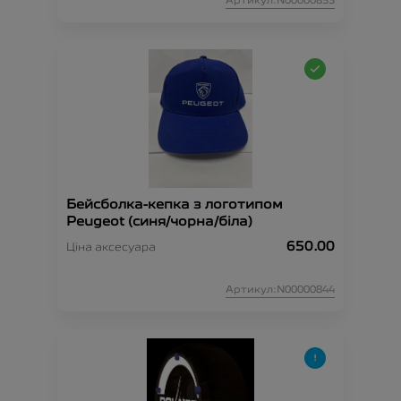
Артикул:N00000835
Бейсболка-кепка з логотипом
Peugeot (синя/чорна/біла)
650.00
Ціна аксесуара
Артикул:N00000844