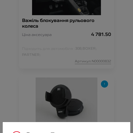
Важіль блокування рульового
колеса
4 781.50
Ціна аксесуара
Підходить для автомобіля :
308;
BOXER;
PARTNER;
Артикул:N00000832
Кріплення для смартфону