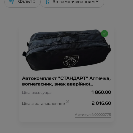
Фільтр
Автокомплект "СТАНДАРТ" Аптечка,
вогнегасник, знак аварійної
зупинки, рукавиці, сумка-
1 860.00
Ціна аксесуара
органайзер, трос-буксир, жилет
безпеки.
2 016.60
Ціна з встановленням
Артикул:N00000775