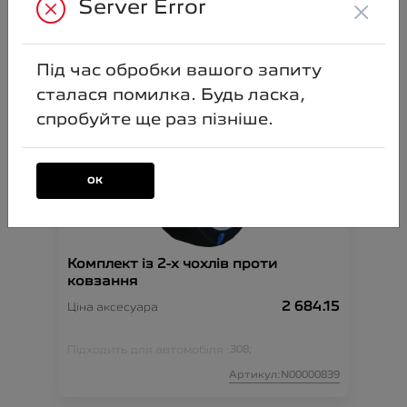
×
Server Error
630.28
Ціна аксесуара
Артикул:N00000835
Під час обробки вашого запиту
сталася помилка. Будь ласка,
спробуйте ще раз пізніше.
ОК
Комплект із 2-х чохлів проти
ковзання
2 684.15
Ціна аксесуара
Підходить для автомобіля :
308;
Артикул:N00000839