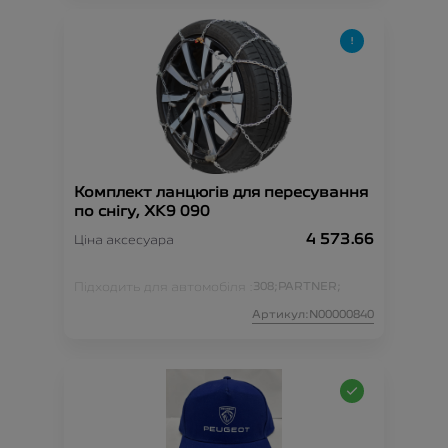
Комплект ланцюгів для пересування
по снігу, XK9 090
4 573.66
Ціна аксесуара
Підходить для автомобіля :
308;
PARTNER;
Артикул:N00000840