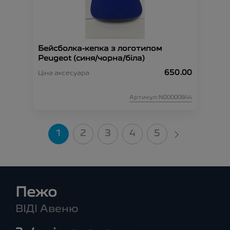
Бейсболка-кепка з логотипом
Peugeot (синя/чорна/біла)
650.00
Ціна аксесуара
Артикул:N00000844
1
2
3
4
5
Пежо
ВІДІ Авеню