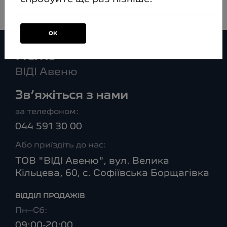
ОК
Пежо
ВІДІ Авеню
Зв’яжіться з нами
за телефоном:
044 591 30 00
Або приїздіть до нас:
ТОВ "ВІДІ Авеню", вул. Велика
Кільцева, 60, с. Софіївська Борщагівка
ВІДДІЛ ПРОДАЖІВ
Пн–Сб:
09:00-20:00