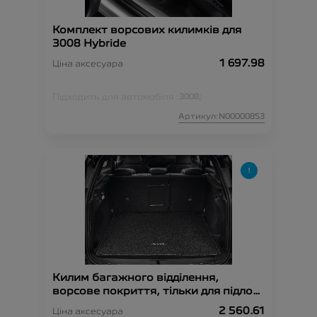
Комплект ворсових килимків для
3008 Hybride
1 697.98
Ціна аксесуара
Підходить для автомобіля :
3008;
Артикул:N00000853
Килим багажного відділення,
ворсове покриття, тільки для підлоги
що складається
2 560.61
Ціна аксесуара