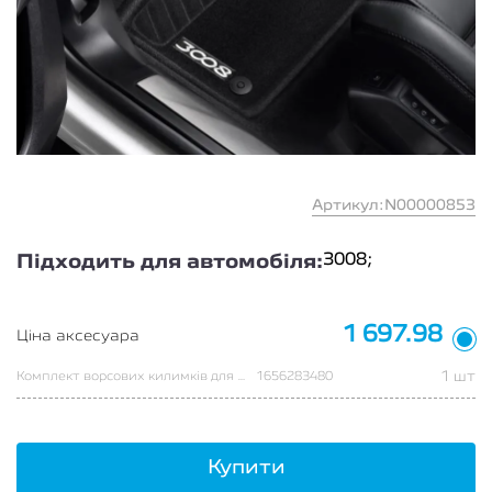
Артикул:N00000853
3008;
Підходить для автомобіля:
1 697.98
Ціна аксесуара
1 шт
Комплект ворсових килимків для 3008 Hybride
1656283480
Купити