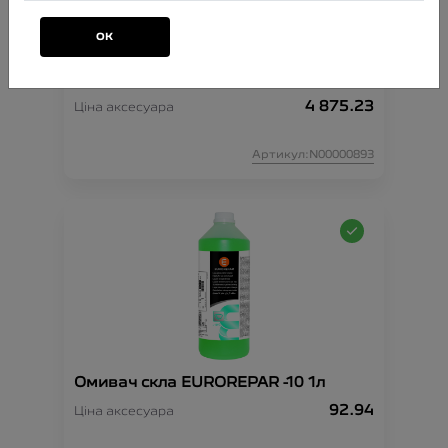
ОК
Комплект ланцюгів проти ковзання
XK9 130
4 875.23
Ціна аксесуара
Артикул:N00000893
Омивач скла EUROREPAR -10 1л
92.94
Ціна аксесуара