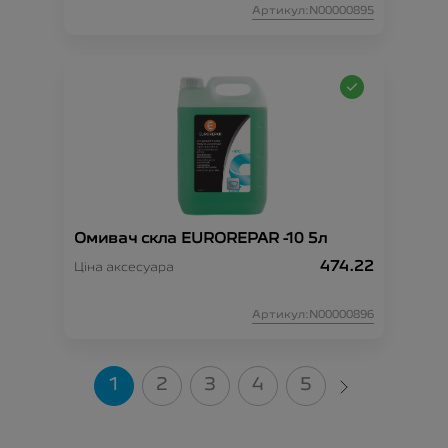
Артикул:N00000895
Омивач скла EUROREPAR -10 5л
474.22
Ціна аксесуара
Артикул:N00000896
1
2
3
4
5