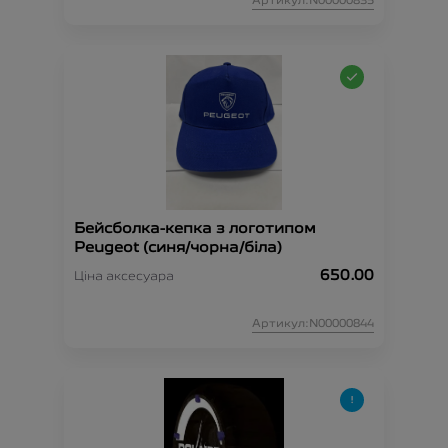
Артикул:N00000835
Бейсболка-кепка з логотипом
Peugeot (синя/чорна/біла)
650.00
Ціна аксесуара
Артикул:N00000844