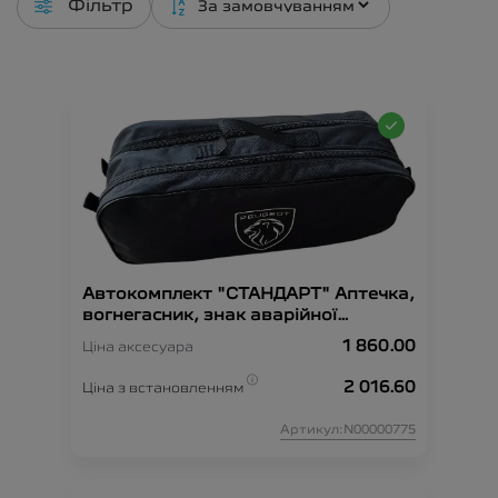
Фільтр
Автокомплект "СТАНДАРТ" Аптечка,
вогнегасник, знак аварійної
зупинки, рукавиці, сумка-
1 860.00
Ціна аксесуара
органайзер, трос-буксир, жилет
безпеки.
2 016.60
Ціна з встановленням
Артикул:N00000775