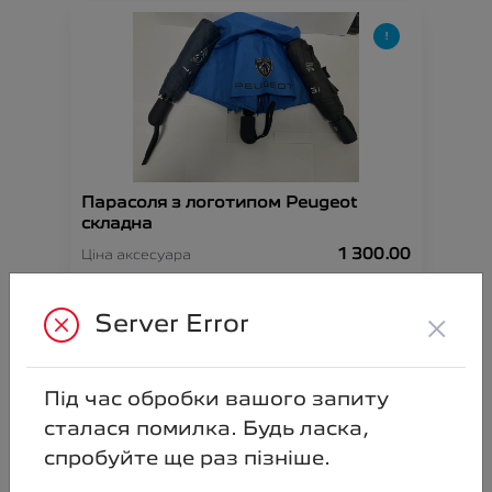
Парасоля з логотипом Peugeot
складна
1 300.00
Ціна аксесуара
Артикул:N00000892
×
Server Error
Під час обробки вашого запиту
сталася помилка. Будь ласка,
спробуйте ще раз пізніше.