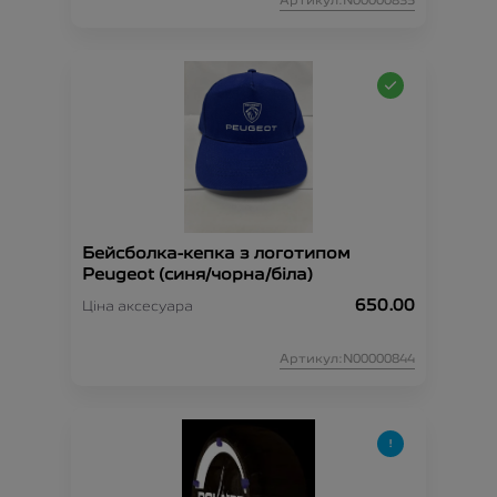
Артикул:N00000835
Бейсболка-кепка з логотипом
Peugeot (синя/чорна/біла)
650.00
Ціна аксесуара
Артикул:N00000844