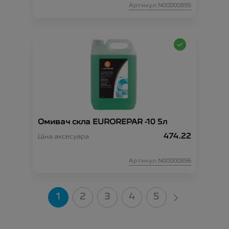
Артикул:N00000895
Омивач скла EUROREPAR -10 5л
474.22
Ціна аксесуара
Артикул:N00000896
1
2
3
4
5