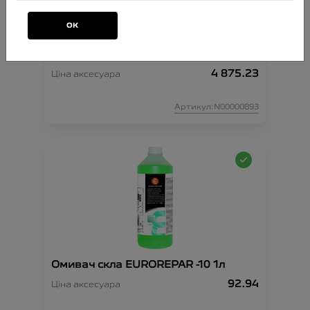
ОК
Комплект ланцюгів проти ковзання
XK9 130
4 875.23
Ціна аксесуара
Артикул:N00000893
Омивач скла EUROREPAR -10 1л
92.94
Ціна аксесуара