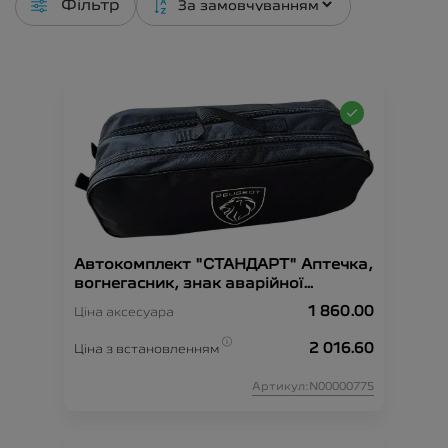
Фільтр
Автокомплект "СТАНДАРТ" Аптечка,
вогнегасник, знак аварійної
зупинки, рукавиці, сумка-
1 860.00
Ціна аксесуара
органайзер, трос-буксир, жилет
безпеки.
2 016.60
Ціна з встановленням
Артикул:N00000775