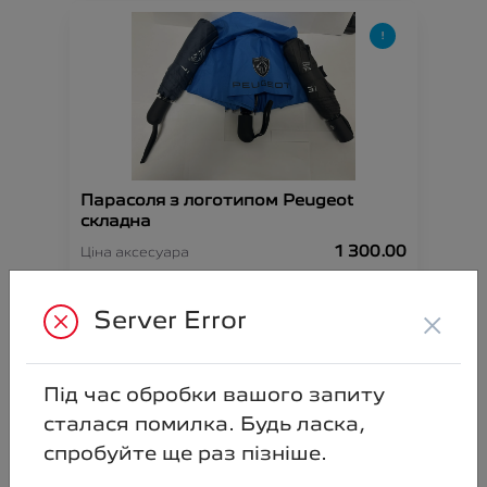
Парасоля з логотипом Peugeot
складна
1 300.00
Ціна аксесуара
Артикул:N00000892
×
Server Error
Під час обробки вашого запиту
сталася помилка. Будь ласка,
спробуйте ще раз пізніше.