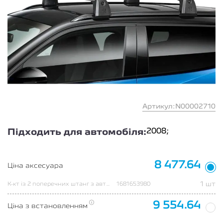
Артикул:N00002710
2008;
Підходить для автомобіля:
8 477.64
Ціна аксесуара
1 шт
К-кт із 2 поперечних штанг з автоматичною фіксацією, алюміній (е-2008)
1681653980
9 554.64
Ціна з встановленням