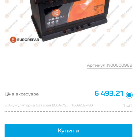
Артикул:N00000969
6 493.21
Ціна аксесуара
1 шт
E:Акумуляторна батарея 800A-75AH
1609232480
Купити