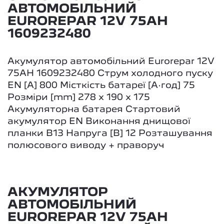
АВТОМОБІЛЬНИЙ
EUROREPAR 12V 75AH
1609232480
Акумулятор автомобільний Eurorepar 12V
75AH 1609232480 Струм холодного пуску
EN [A] 800 Місткість батареї [А·год] 75
Розміри [mm] 278 x 190 x 175
Акумуляторна батарея Стартовий
акумулятор EN Виконання днищової
планки B13 Напруга [В] 12 Розташування
полюсового виводу + праворуч
АКУМУЛЯТОР
АВТОМОБІЛЬНИЙ
EUROREPAR 12V 75AH