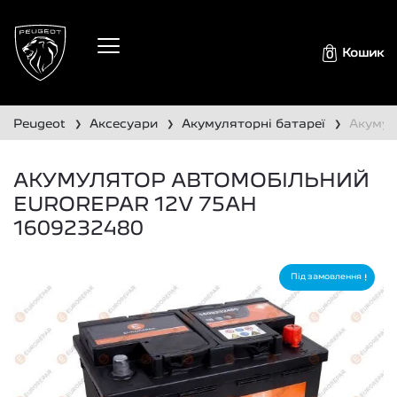
Кошик
0
peugeot
аксесуари
акумуляторні батареї
акуму
❯
❯
❯
АКУМУЛЯТОР АВТОМОБІЛЬНИЙ
EUROREPAR 12V 75AH
1609232480
Під замовлення