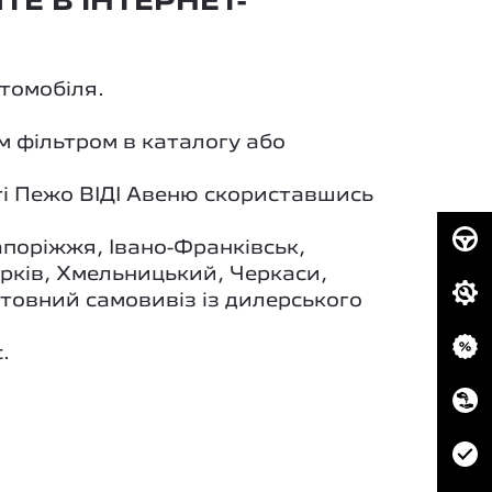
ТЕ В ІНТЕРНЕТ-
втомобіля.
м фільтром в каталогу або
і Пежо ВІДІ Авеню скориставшись
апоріжжя, Івано-Франківськ,
арків, Хмельницький, Черкаси,
штовний самовивіз із дилерського
.