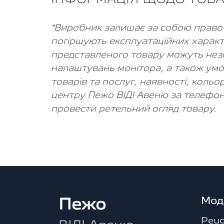
*Виробник залишає за собою право в
погіршують експлуатаційних характ
представленого товару можуть незнач
налаштувань монітора, а також умо
товарів та послуг, наявності, коль
центру Пежо ВІДІ Авеню за телефон
провести ретельний огляд товару.
Мод
Пежо
Peug