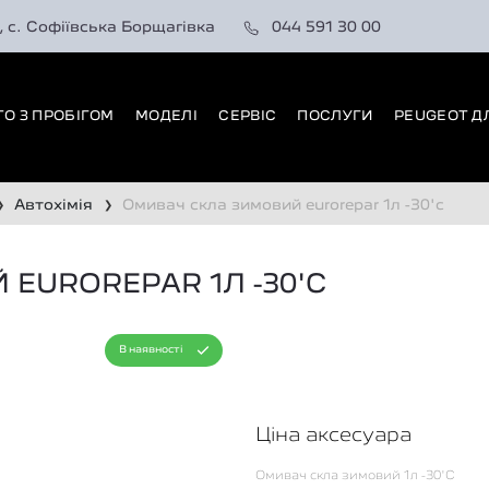
0, с. Софіївська Борщагівка
044 591 30 00
ТО З ПРОБІГОМ
МОДЕЛІ
СЕРВІС
ПОСЛУГИ
PEUGEOT Д
автохімія
омивач скла зимовий eurorepar 1л -30'c
❯
❯
EUROREPAR 1Л -30'C
В наявності
Ціна аксесуара
Омивач скла зимовий 1л -30'C