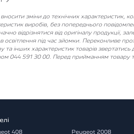
носити зміни до технічних характеристик, комп
еристик виробів, без попереднього повідомле
но відрізнятися від оригіналу продукції, зале
в освітлення під час зйомки. Переконливе про
ору та інших характеристик товарів звертатись
ом 044 591 30 00. Перед прийманням товару т
елі
eot 408
Peugeot 2008