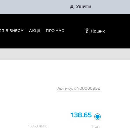
Увійти
ЛЯ БІЗНЕСУ
АКЦІЇ
ПРО НАС
Кошик
0
Артикул:N00000952
138.65
1 шт
1636051880