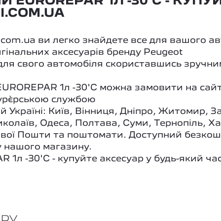
EUROREPAR 1Л -30'C - КУПУЙ
I.COM.UA
i.com.ua ви легко знайдете все для вашого а
игінальних аксесуарів бренду Peugeot
 для свого автомобіля скориставшись зручни
EUROREPAR 1л -30'C можна замовити на сайт
ур`єрською службою
й Україні: Київ, Вінниця, Дніпро, Житомир, З
колаїв, Одеса, Полтава, Суми, Тернопіль, Х
 Нової Пошти та поштомати. Доступний безко
 нашого магазину.
л -30'C - купуйте аксесуар у будь-який час
АРУ