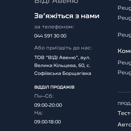
ВІДІ Авеню
Peug
Зв’яжіться з нами
Peu
за телефоном:
Peug
044 591 30 00
Або приїздіть до нас:
Ком
ТОВ "ВІДІ Авеню", вул.
Peug
Велика Кільцева, 60, с.
Peug
Софіївська Борщагівка
ВІДДІЛ ПРОДАЖІВ
Пн–Сб:
ПРОД
09:00-20:00
Нд:
Тес
09:00-18:00
Авто