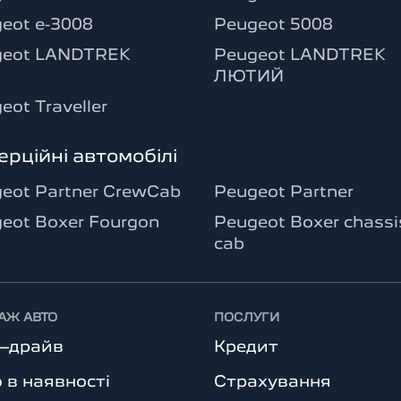
eot e-3008
Peugeot 5008
geot LANDTREK
Peugeot LANDTREK
ЛЮТИЙ
eot Traveller
ерційні автомобілі
eot Partner CrewCab
Peugeot Partner
eot Boxer Fourgon
Peugeot Boxer chassi
cab
АЖ АВТО
ПОСЛУГИ
т–драйв
Кредит
 в наявності
Страхування