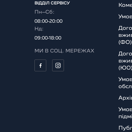
ВІДДІЛ CЕРВІСУ
Коме
Пн–Сб:
Умо
08:00-20:00
Дого
Нд:
вжив
09:00-18:00
(ФО)
МИ В СОЦ. МЕРЕЖАХ
Дого
вжив
(ЮО
Умов
обсл
Архі
Умо
підм
Публ