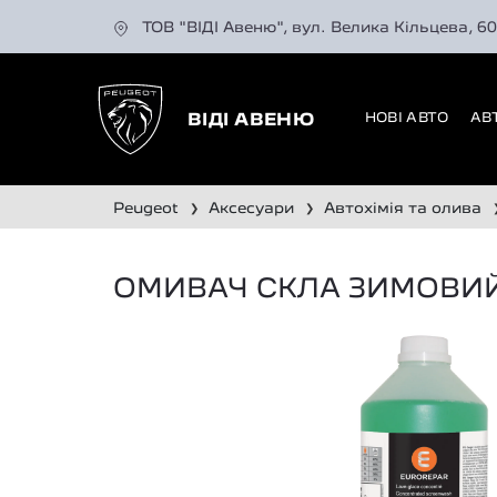
ТОВ "ВІДІ Авеню", вул. Велика Кільцева, 6
НОВІ АВТО
АВ
ВІДІ АВЕНЮ
peugeot
аксесуари
автохімія та олива
❯
❯
ОМИВАЧ СКЛА ЗИМОВИЙ 