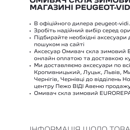
ОМИВАЧ СКЛА ЗИМОВИЙ 
МАГАЗИНІ PEUGEOT-VID
В офіційного дилера peugeot-vid
Зробіть надійний вибір серед ор
Підбирайте необхідні аксесуари
пошуком на сайті
Аксесуар Омивач скла зимовий 
онлайн оплатою та доставкою к
Ми доставляємо аксесуари по всі
Кропивницький, Луцьк, Львів, Ми
Чернігів, Чернівці до відділень
центру Пежо ВІДІ Авеню продажу
Омивач скла зимовий EUROREPAR 1
ІНФОРМАЦІЯ ЩОДО ТОВ