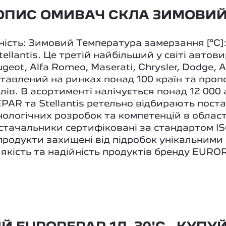
ПИС ОМИВАЧ СКЛА ЗИМОВИЙ E
ність: Зимовий Температура замерзання [°C]:
lantis. Це третій найбільший у світі автови
eugeot, Alfa Romeo, Maserati, Chrysler, Dodge, 
авлений на ринках понад 100 країн та пропо
ів. В асортименті налічується понад 12 000 
AR та Stellantis ретельно відбирають пост
ехнологічних розробок та компетенцій в обла
остачальники сертифіковані за стандартом IS
продукти захищені від підробок унікальним
кість та надійність продуктів бренду EUROR