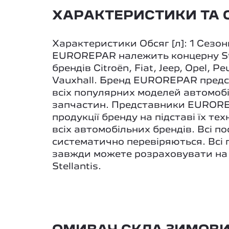
ХАРАКТЕРИСТИКИ ТА О
Характеристики Обсяг [л]: 1 Сезон
EUROREPAR належить концерну Stel
брендів Citroën, Fiat, Jeep, Opel, P
Vauxhall. Бренд EUROREPAR предст
всіх популярних моделей автомобіл
запчастин. Представники EUROREP
продукції бренду на підставі їх т
всіх автомобільних брендів. Всі п
систематично перевіряються. Всі 
завжди можете розраховувати на я
Stellantis.