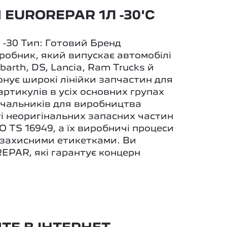
UROREPAR 1Л -30'C
 -30 Тип: Готовий Бренд
робник, який випускає автомобілі
Abarth, DS, Lancia, Ram Trucks й
нує широкі лінійки запчастин для
артикулів в усіх основних групах
ачальників для виробництва
сті неоригінальних запасних частин
O TS 16949, а їх виробничі процеси
и захисними етикетками. Ви
EPAR, які гарантує концерн