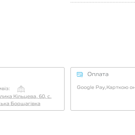
Оплата
Google Pay,
Карткою о
віз:
лика Кільцева, 60, с.
ська Борщагівка