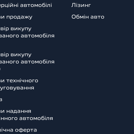
рційні автомобілі
Лізинг
ви продажу
Обмін авто
вір викупу
аного автомобіля
вір викупу
аного автомобіля
)
и технічного
уговування
в
ви надання
інного автомобіля
ічна оферта