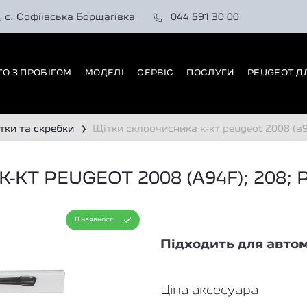
0, с. Софіївська Борщагівка
044 591 30 00
ТО З ПРОБІГОМ
МОДЕЛІ
СЕРВІС
ПОСЛУГИ
PEUGEOT Д
щітки та скребки
щітки склоочисника к-кт peugeot 2008 (a94f); 208; partner (b9
❯
Т PEUGEOT 2008 (A94F); 208; 
В наявності
Підходить для автом
Ціна аксесуара