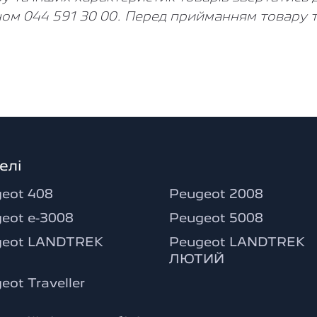
ом 044 591 30 00. Перед прийманням товару т
елі
eot 408
Peugeot 2008
eot e-3008
Peugeot 5008
geot LANDTREK
Peugeot LANDTREK
ЛЮТИЙ
eot Traveller