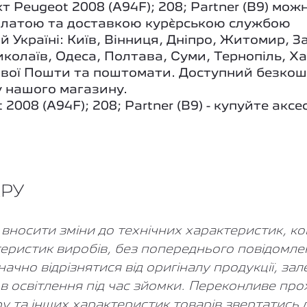
 Peugeot 2008 (A94F); 208; Partner (B9) мож
латою та доставкою кур`єрською службою
й Україні: Київ, Вінниця, Дніпро, Житомир, З
колаїв, Одеса, Полтава, Суми, Тернопіль, Х
 Нової Пошти та поштомати. Доступний безко
 нашого магазину.
2008 (A94F); 208; Partner (B9) - купуйте аксе
АРУ
носити зміни до технічних характеристик, комп
еристик виробів, без попереднього повідомле
но відрізнятися від оригіналу продукції, зале
в освітлення під час зйомки. Переконливе про
ору та інших характеристик товарів звертатись