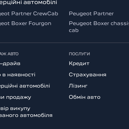
ерційні автомобілі
eot Partner CrewCab
Peugeot Partner
eot Boxer Fourgon
Peugeot Boxer chassi
cab
АЖ АВТО
ПОСЛУГИ
т–драйв
Кредит
 в наявності
Страхування
рційні автомобілі
Лізинг
ви продажу
Обмін авто
вір викупу
аного автомобіля