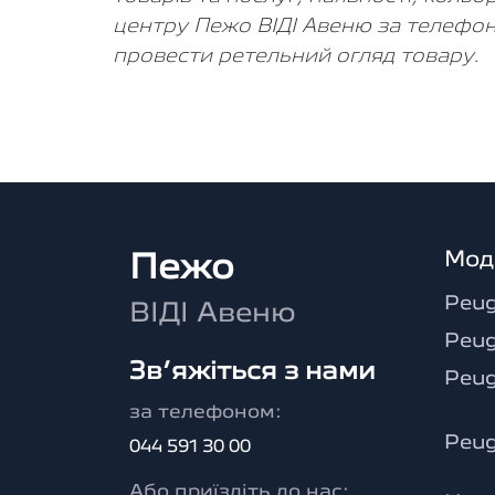
центру Пежо ВІДІ Авеню за телефон
провести ретельний огляд товару.
Мод
Пежо
Peug
ВІДІ Авеню
Peug
Зв’яжіться з нами
Peu
за телефоном:
Peug
044 591 30 00
Або приїздіть до нас: