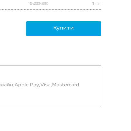
1 шт
1642334680
Купити
нлайн,
Apple Pay,
Visa,
Mastercard