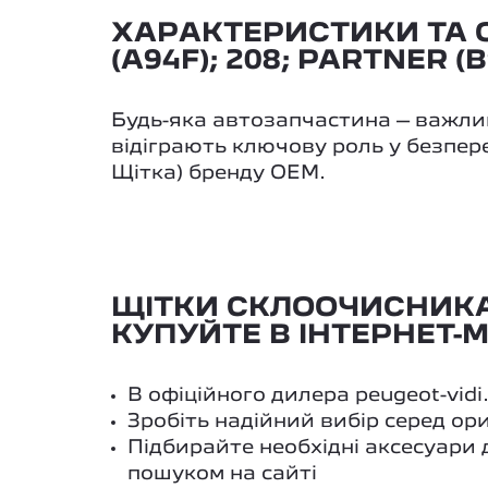
ХАРАКТЕРИСТИКИ ТА О
(A94F); 208; PARTNER (B
Будь-яка автозапчастина – важлив
відіграють ключову роль у безпере
Щітка) бренду OEM.
ЩІТКИ СКЛООЧИСНИКА К-
КУПУЙТЕ В ІНТЕРНЕТ-М
В офіційного дилера peugeot-vid
Зробіть надійний вибір серед ор
Підбирайте необхідні аксесуари
пошуком на сайті