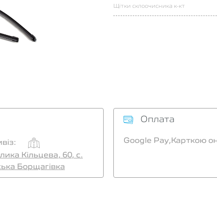
Щітки склоочисника к-кт
Оплата
Google Pay,
Карткою о
віз:
лика Кільцева, 60, с.
ська Борщагівка