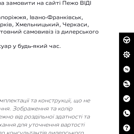
на замовити на сайті Пежо ВІДІ
апоріжжя, Івано-Франківськ,
арків, Хмельницький, Черкаси,
штовний самовивіз із дилерського
суар у будь-який час.
лектації та конструкції, що не
ння. Зображення та колір
жно від роздільної здатності та
хання для уточнення вартості
 до консультантів дилерського