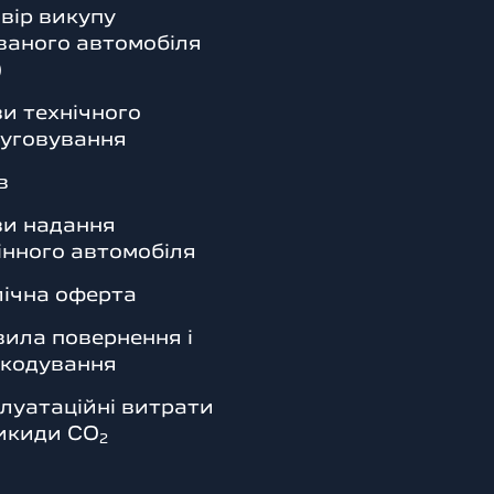
вір викупу
аного автомобіля
)
и технічного
уговування
в
ви надання
інного автомобіля
ічна оферта
ила повернення і
шкодування
луатаційні витрати
икиди СО
2