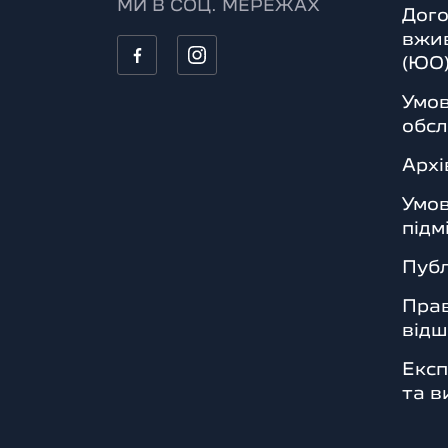
МИ В СОЦ. МЕРЕЖАХ
Дого
вжив
(ЮО
Умов
обсл
Архі
Умо
підм
Публ
Прав
від
Експ
та в