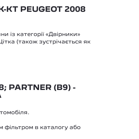
-КТ PEUGEOT 2008
и із категорії «Двірники»
Щітка (також зустрічається як
 PARTNER (B9) -
A
втомобіля.
м фільтром в каталогу або