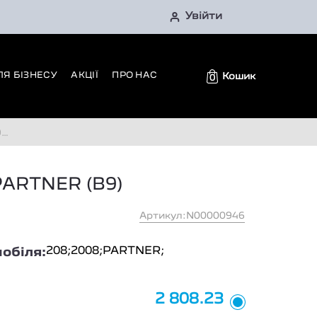
Увійти
ЛЯ БІЗНЕСУ
АКЦІЇ
ПРО НАС
Кошик
0
)
PARTNER (B9)
Артикул:N00000946
208;
2008;
PARTNER;
обіля:
2 808.23