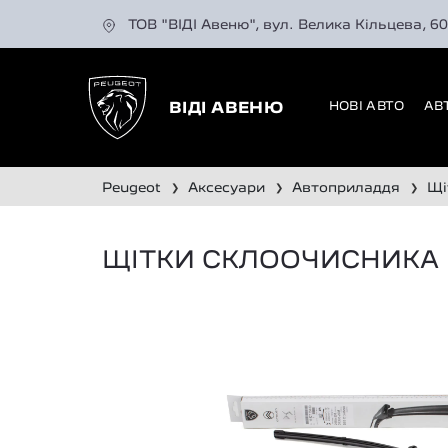
ТОВ "ВІДІ Авеню", вул. Велика Кільцева, 6
НОВІ АВТО
АВ
ВІДІ АВЕНЮ
peugeot
аксесуари
автоприладдя
❯
❯
❯
ЩІТКИ СКЛООЧИСНИКА К-К