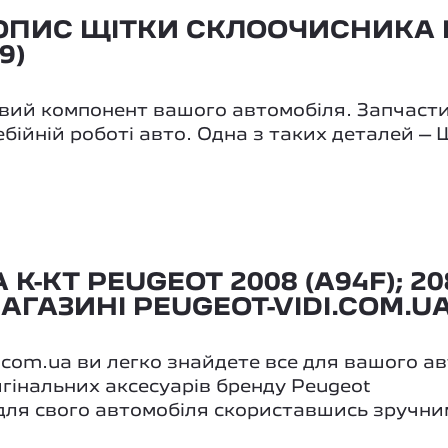
ПИС ЩІТКИ СКЛООЧИСНИКА К
9)
ий компонент вашого автомобіля. Запчастин
бійній роботі авто. Одна з таких деталей – 
КТ PEUGEOT 2008 (A94F); 208;
АГАЗИНІ PEUGEOT-VIDI.COM.U
i.com.ua ви легко знайдете все для вашого а
игінальних аксесуарів бренду Peugeot
 для свого автомобіля скориставшись зручни