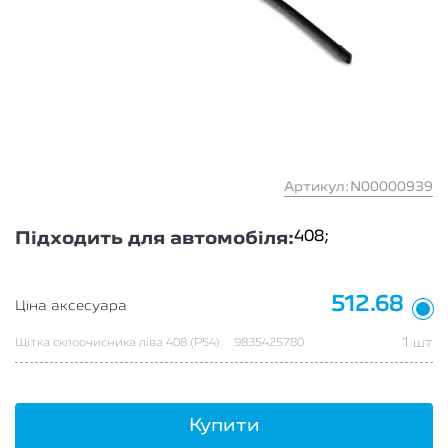
Артикул:N00000939
408;
Підходить для автомобіля:
512.68
Ціна аксесуара
1 шт
Щітка склоочисника ліва 408 (P54)
9835425780
Купити