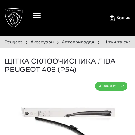
Кошик
0
peugeot
аксесуари
автоприладдя
щітки та скре
❯
❯
❯
ЩІТКА СКЛООЧИСНИКА ЛІВА
PEUGEOT 408 (P54)
В наявності