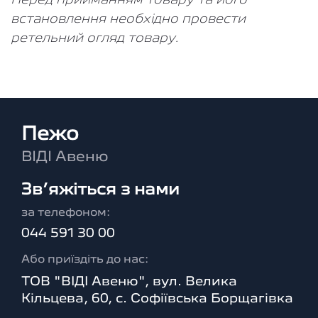
Перед прийманням товару та його
встановлення необхідно провести
ретельний огляд товару.
Пежо
ВІДІ Авеню
Зв’яжіться з нами
за телефоном:
044 591 30 00
Або приїздіть до нас:
ТОВ "ВІДІ Авеню", вул. Велика
Кільцева, 60, с. Софіївська Борщагівка