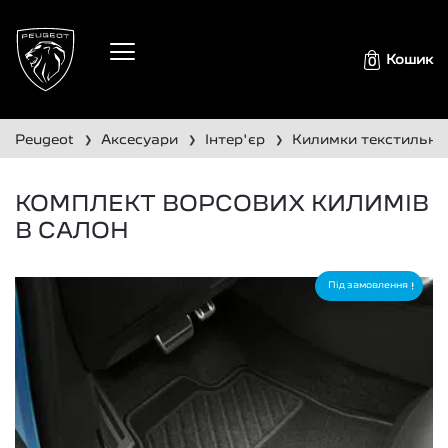
Кошик
0
peugeot
аксесуари
інтер'єр
килимки текстильні
❯
❯
❯
КОМПЛЕКТ ВОРСОВИХ КИЛИМІВ
В САЛОН
Під замовлення