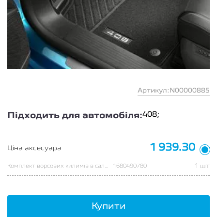
Артикул:N00000885
408;
Підходить для автомобіля:
1 939.30
Ціна аксесуара
1 шт
Комплект ворсових килимів в салон 408
1680490780
Купити