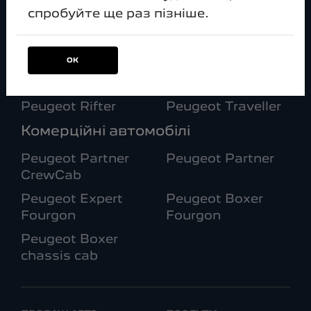
Peugeot 3008
Peugeot e-3008
спробуйте ще раз пізніше.
Peugeot 5008
Peugeot e-5008
Peugeot
Peugeot
ОК
LANDTREK
LANDTREK
ЛЮТИЙ
Peugeot Rifter
Peugeot Traveller
Комерційні автомобілі
Peugeot Partner
Peugeot Partner
CrewCab
Peugeot Expert
Peugeot Boxer
Fourgon
Fourgon
Peugeot Boxer
chassis cab