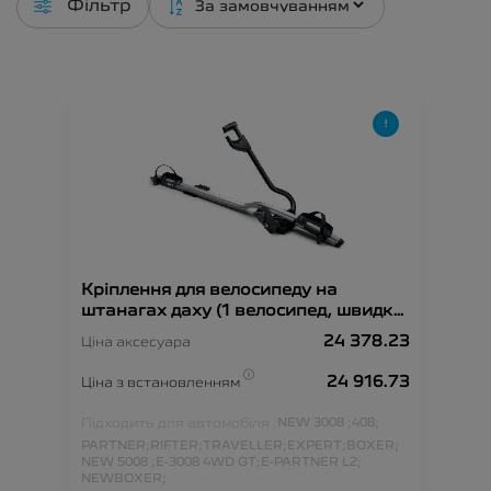
Фільтр
Кріплення для велосипеду на
штанагах даху (1 велосипед, швидка
фіксація)
24 378.23
Ціна аксесуара
24 916.73
Ціна з встановленням
Підходить для автомобіля :
NEW 3008 ;
408;
PARTNER;
RIFTER;
TRAVELLER;
EXPERT;
BOXER;
NEW 5008 ;
E-3008 4WD GT;
E-PARTNER L2;
NEWBOXER;