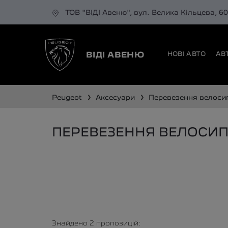
ТОВ "ВІДІ Авеню", вул. Велика Кільцева, 6
НОВІ АВТО
АВ
ВІДІ АВЕНЮ
❯
❯
peugeot
аксесуари
перевезення велоси
ПЕРЕВЕЗЕННЯ ВЕЛОСИПЕ
Знайдено
2
пропозицій: