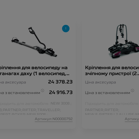
ріплення для велосипеду на
Кріплення для велоси
танагах даху (1 велосипед,
зчіпному пристрої (2
видка фіксація)
велосипеди на платф
24 378.23
на аксесуара
Ціна аксесуара
24 916.73
на з встановленням
Ціна з встановленням
дходить для автомобіля :
NEW 3008 ;
Підходить для автомобіля 
8;
PARTNER;
RIFTER;
TRAVELLER;
PARTNER;
RIFTER;
PERT;
BOXER;
NEW 5008 ;
NEW E-RIFTER L2 ALLURE;
N
Артикул:N00000792
Артику
3008 4WD GT;
E-PARTNER L2;
NEW 5008 ;
E-3008 4WD GT;
EWBOXER;