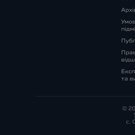
Архі
Умо
підм
Публ
Прав
від
Експ
та в
© 2
с.