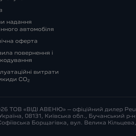
в
ви надання
інного автомобіля
ічна оферта
ила повернення і
шкодування
луатаційні витрати
икиди СО
2
026 ТОВ «ВІДІ АВЕНЮ» – офіційний дилер Peu
Україна, 08131, Київська обл., Бучанський р-н
 Софіївська Борщагівка, вул. Велика Кільцева,