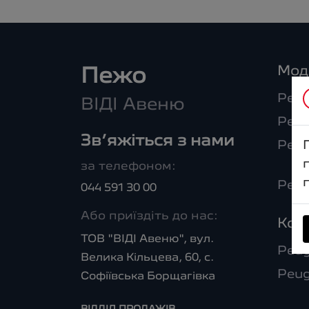
Мод
Пежо
Peug
ВІДІ Авеню
Peug
Зв’яжіться з нами
Peu
за телефоном:
Peug
044 591 30 00
Або приїздіть до нас:
Ком
ТОВ "ВІДІ Авеню", вул.
Peug
Велика Кільцева, 60, с.
Peug
Софіївська Борщагівка