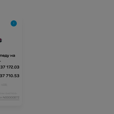
педу на
ормі)
37 172.03
37 710.53
:
408;
EW RIFTER;
л:N00000872