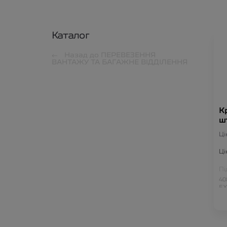
Каталог
Назад до
ПЕРЕВЕЗЕННЯ
ВАНТАЖУ ТА БАГАЖНЕ ВІДДІЛЕННЯ
К
ш
ш
Ці
Ці
Пі
40
EX
E-
N