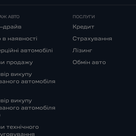
АЖ АВТО
ПОСЛУГИ
т–драйв
Кредит
 в наявності
Страхування
рційні автомобілі
Лізинг
ви продажу
Обмін авто
вір викупу
аного автомобіля
вір викупу
аного автомобіля
)
и технічного
уговування