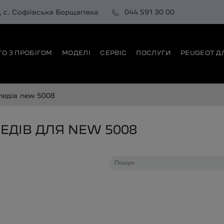
0, с. Софіївська Борщагівка
044 591 30 00
ТО З ПРОБІГОМ
МОДЕЛІ
СЕРВІС
ПОСЛУГИ
PEUGEOT Д
педів
new 5008
ДІВ ДЛЯ NEW 5008