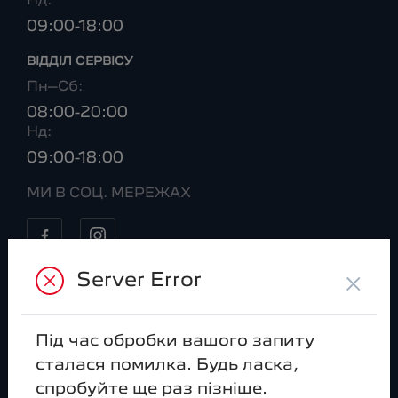
Нд:
09:00-18:00
ВІДДІЛ CЕРВІСУ
Пн–Сб:
08:00-20:00
Нд:
09:00-18:00
МИ В СОЦ. МЕРЕЖАХ
×
Server Error
Моделі
Peugeot 408
Peugeot 2008
Під час обробки вашого запиту
Peugeot 3008
Peugeot e-3008
сталася помилка. Будь ласка,
Peugeot 5008
Peugeot e-5008
спробуйте ще раз пізніше.