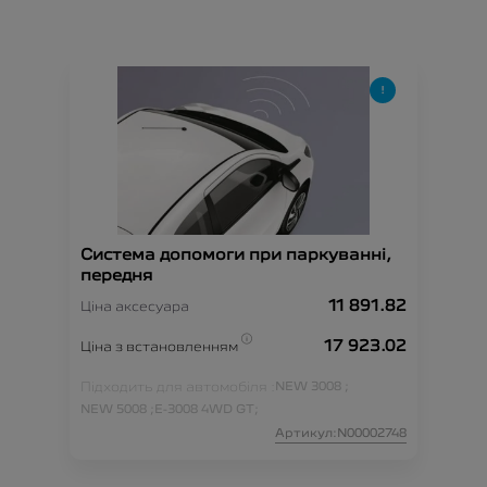
Система допомоги при паркуванні,
передня
11 891.82
Ціна аксесуара
17 923.02
Ціна з встановленням
Підходить для автомобіля :
NEW 3008 ;
NEW 5008 ;
E-3008 4WD GT;
Артикул:N00002748