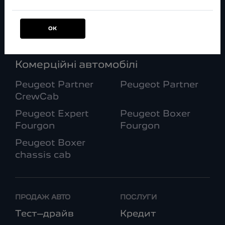
Peugeot
Peugeot
LANDTREK
LANDTREK
ЛЮТИЙ
ОК
Peugeot Rifter
Peugeot Traveller
Комерційні автомобілі
Peugeot Partner
Peugeot Partner
CrewCab
Peugeot Expert
Peugeot Boxer
Fourgon
Fourgon
Peugeot Boxer
chassis cab
ПРОДАЖ АВТО
ПОСЛУГИ
Тест–драйв
Кредит