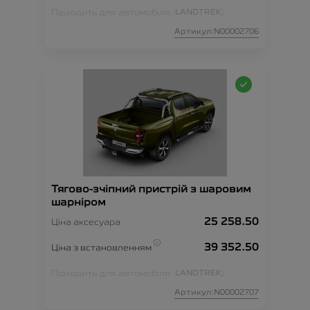
Підходить для автомобіля :
LANDTREK;
Артикул:N00002706
Тягово-зчіпний пристрій з шаровим
шарніром
25 258.50
Ціна аксесуара
39 352.50
Ціна з встановленням
Підходить для автомобіля :
LANDTREK;
Артикул:N00002707