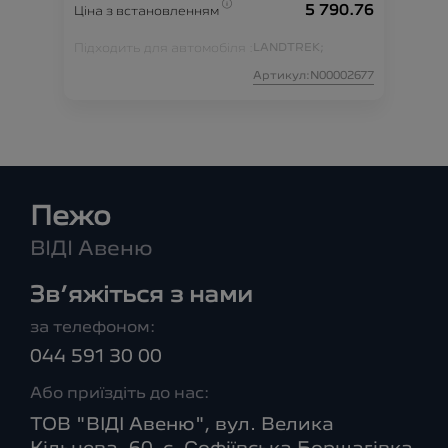
5 790.76
Ціна з встановленням
Підходить для автомобіля :
LANDTREK;
Артикул:N00002677
Пежо
ВІДІ Авеню
Зв’яжіться з нами
за телефоном:
044 591 30 00
Або приїздіть до нас:
ТОВ "ВІДІ Авеню", вул. Велика