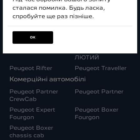
сталася помилка. Будь ласка,
Peugeot 408
Peugeot 2008
спробуйте ще раз пізніше.
Peugeot 3008
Peugeot e-3008
Peugeot 5008
Peugeot e-5008
ОК
Peugeot
Peugeot
LANDTREK
LANDTREK
ЛЮТИЙ
Peugeot Rifter
Peugeot Traveller
Комерційні автомобілі
Peugeot Partner
Peugeot Partner
CrewCab
Peugeot Expert
Peugeot Boxer
Fourgon
Fourgon
Peugeot Boxer
chassis cab