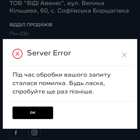
ТОВ "ВІДІ Авеню", вул. Велика
Кільцева, 60, с. Софіївська Борщагівка
ВІДДІЛ ПРОДАЖІВ
Пн–Сб:
09:00-20:00
Нд:
×
Server Error
09:00-18:00
ВІДДІЛ CЕРВІСУ
Під час обробки вашого запиту
Пн–Сб:
сталася помилка. Будь ласка,
08:00-20:00
спробуйте ще раз пізніше.
Нд:
09:00-18:00
ОК
МИ В СОЦ. МЕРЕЖАХ