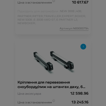
10 617.67
Ціна з встановленням
Підходить для автомобіля :
NEW 3008 ;
408;
PARTNER;
RIFTER;
TRAVELLER;
EXPERT;
BOXER;
NEW 5008 ;
E-3008 4WD GT;
E-PARTNER L2;
NEWBOXER;
Артикул:N00000794
Кріплення для перевезення
сноуборду/лиж на штангах даху, 6
пар
12 598.96
Ціна аксесуара
13 245.16
Ціна з встановленням