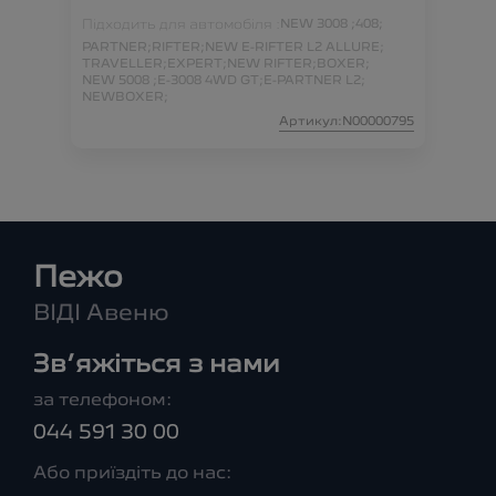
Підходить для автомобіля :
NEW 3008 ;
408;
PARTNER;
RIFTER;
NEW E-RIFTER L2 ALLURE;
TRAVELLER;
EXPERT;
NEW RIFTER;
BOXER;
NEW 5008 ;
E-3008 4WD GT;
E-PARTNER L2;
NEWBOXER;
Артикул:N00000795
Пежо
ВІДІ Авеню
Зв’яжіться з нами
за телефоном:
044 591 30 00
Або приїздіть до нас: