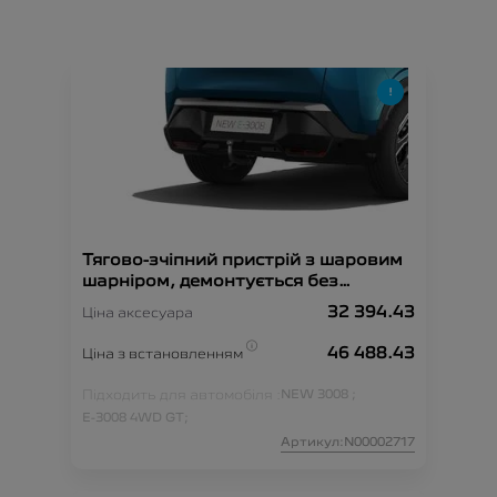
Тягово-зчіпний пристрій з шаровим
шарніром, демонтується без
інструменту
32 394.43
Ціна аксесуара
46 488.43
Ціна з встановленням
Підходить для автомобіля :
NEW 3008 ;
E-3008 4WD GT;
Артикул:N00002717