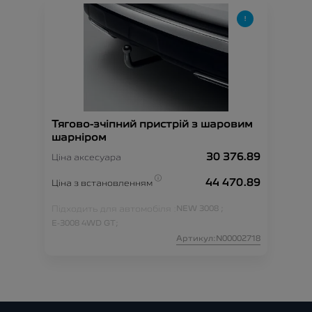
Тягово-зчіпний пристрій з шаровим
шарніром
30 376.89
Ціна аксесуара
44 470.89
Ціна з встановленням
Підходить для автомобіля :
NEW 3008 ;
E-3008 4WD GT;
Артикул:N00002718