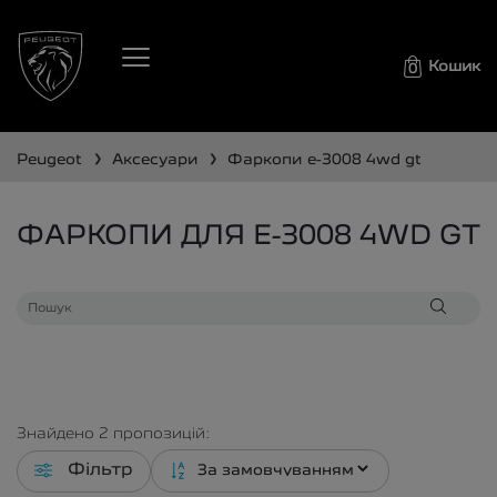
Кошик
0
❯
❯
peugeot
аксесуари
фаркопи
e-3008 4wd gt
ФАРКОПИ ДЛЯ E-3008 4WD GT
Знайдено
2
пропозицій:
Фільтр