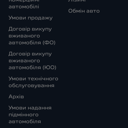
Комерційні
Лізинг
автомобілі
Обмін авто
Умови продажу
Договір викупу
вживаного
автомобіля (ФО)
Договір викупу
вживаного
автомобіля (ЮО)
Умови технічного
обслуговування
Архів
Умови надання
підмінного
автомобіля