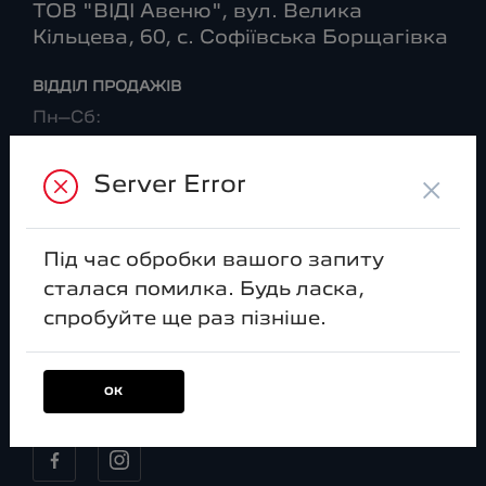
ТОВ "ВІДІ Авеню", вул. Велика
Кільцева, 60, с. Софіївська Борщагівка
ВІДДІЛ ПРОДАЖІВ
Пн–Сб:
09:00-20:00
Нд:
×
Server Error
09:00-18:00
ВІДДІЛ CЕРВІСУ
Під час обробки вашого запиту
Пн–Сб:
сталася помилка. Будь ласка,
08:00-20:00
спробуйте ще раз пізніше.
Нд:
09:00-18:00
ОК
МИ В СОЦ. МЕРЕЖАХ