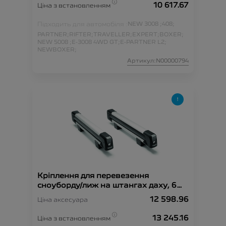
10 617.67
Ціна з встановленням
Підходить для автомобіля :
NEW 3008 ;
408;
PARTNER;
RIFTER;
TRAVELLER;
EXPERT;
BOXER;
NEW 5008 ;
E-3008 4WD GT;
E-PARTNER L2;
NEWBOXER;
Артикул:N00000794
Кріплення для перевезення
сноуборду/лиж на штангах даху, 6
пар
12 598.96
Ціна аксесуара
13 245.16
Ціна з встановленням