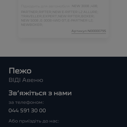
Підходить для автомобіля :
NEW 3008 ;
408;
PARTNER;
RIFTER;
NEW E-RIFTER L2 ALLURE;
TRAVELLER;
EXPERT;
NEW RIFTER;
BOXER;
NEW 5008 ;
E-3008 4WD GT;
E-PARTNER L2;
NEWBOXER;
Артикул:N00000795
Пежо
ВІДІ Авеню
Зв’яжіться з нами
за телефоном:
044 591 30 00
Або приїздіть до нас: