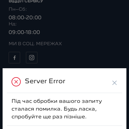
ВІДДІЛ CЕРВІСУ
Пн–Сб:
08:00-20:00
Нд:
09:00-18:00
МИ В СОЦ. МЕРЕЖАХ
Моделі
×
Server Error
Peugeot 408
Peugeot 2008
Peugeot 3008
Peugeot e-3008
Під час обробки вашого запиту
Peugeot 5008
Peugeot e-5008
сталася помилка. Будь ласка,
Peugeot
Peugeot
спробуйте ще раз пізніше.
LANDTREK
LANDTREK
ЛЮТИЙ