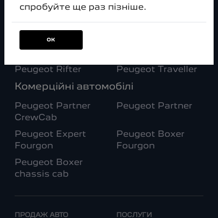
спробуйте ще раз пізніше.
Peugeot 5008
Peugeot e-5008
Peugeot
Peugeot
LANDTREK
LANDTREK
ОК
ЛЮТИЙ
Peugeot Rifter
Peugeot Traveller
Комерційні автомобілі
Peugeot Partner
Peugeot Partner
CrewCab
Peugeot Expert
Peugeot Boxer
Fourgon
Fourgon
Peugeot Boxer
chassis cab
ПРОДАЖ АВТО
ПОСЛУГИ