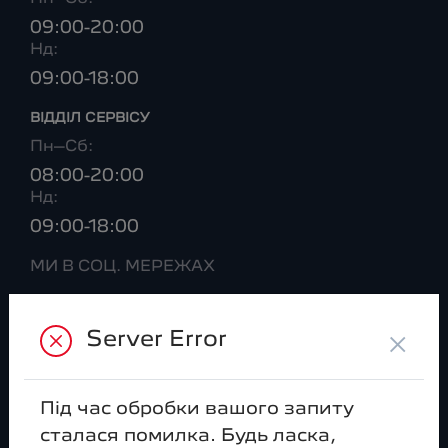
09:00-20:00
Нд:
09:00-18:00
ВІДДІЛ CЕРВІСУ
Пн–Сб:
08:00-20:00
Нд:
09:00-18:00
МИ В СОЦ. МЕРЕЖАХ
×
Server Error
Моделі
Peugeot 408
Peugeot 2008
Під час обробки вашого запиту
сталася помилка. Будь ласка,
Peugeot 3008
Peugeot e-3008