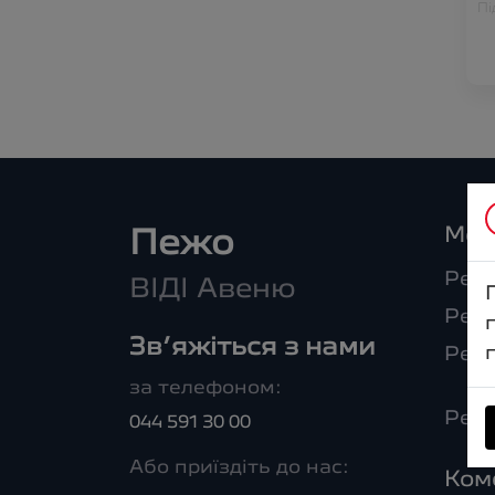
Пі
Мод
Пежо
Peug
ВІДІ Авеню
Peug
Зв’яжіться з нами
Peu
за телефоном:
Peug
044 591 30 00
Або приїздіть до нас:
Ком