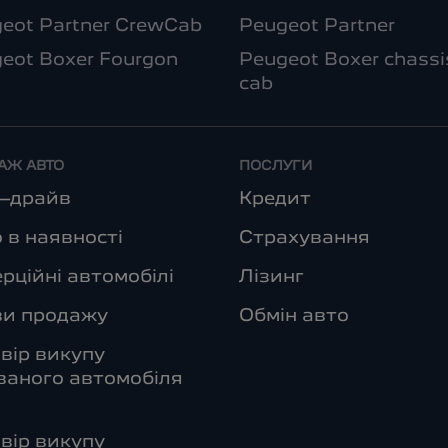
eot Partner CrewCab
Peugeot Partner
eot Boxer Fourgon
Peugeot Boxer chassi
cab
АЖ АВТО
ПОСЛУГИ
т–драйв
Кредит
 в наявності
Страхування
рційні автомобілі
Лізинг
ви продажу
Обмін авто
вір викупу
аного автомобіля
вір викупу