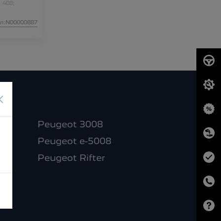
:
408;
л:N00000887
×
Peugeot 3008
Peugeot e-5008
Peugeot Rifter