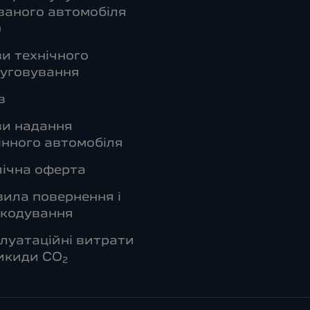
аного автомобіля
)
и технічного
уговування
в
ви надання
інного автомобіля
ічна оферта
ила повернення і
шкодування
луатаційні витрати
икиди СО
2