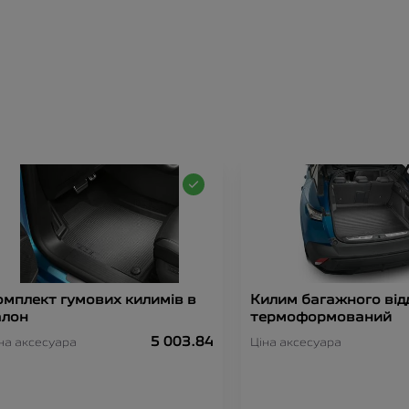
омплект гумових килимів в
Килим багажного від
алон
термоформований
5 003.84
на аксесуара
Ціна аксесуара