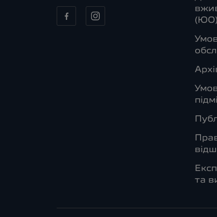
вжив
(ЮО
Умов
обсл
Архі
Умо
підм
Публ
Прав
від
Експ
та в