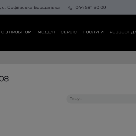
0, с. Софіївська Борщагівка
044 591 30 00
ТО З ПРОБІГОМ
МОДЕЛІ
СЕРВІС
ПОСЛУГИ
PEUGEOT Д
08