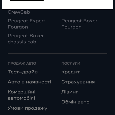
Peugeot Partner
Peugeot Partner
CrewCab
Peugeot Expert
Peugeot Boxer
Fourgon
Fourgon
Peugeot Boxer
chassis cab
ПРОДАЖ АВТО
ПОСЛУГИ
Тест–драйв
Кредит
Авто в наявності
Страхування
Комерційні
Лізинг
автомобілі
Обмін авто
Умови продажу