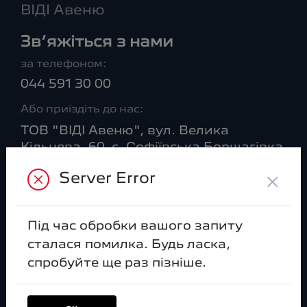
ВІДІ Авеню
Зв’яжіться з нами
за телефоном:
044 591 30 00
Або приїздіть до нас:
ТОВ "ВІДІ Авеню", вул. Велика
Кільцева, 60, с. Софіївська Борщагівка
×
Server Error
ВІДДІЛ ПРОДАЖІВ
Пн–Сб:
09:00-20:00
Під час обробки вашого запиту
Нд:
сталася помилка. Будь ласка,
09:00-18:00
спробуйте ще раз пізніше.
ВІДДІЛ CЕРВІСУ
Пн–Сб: