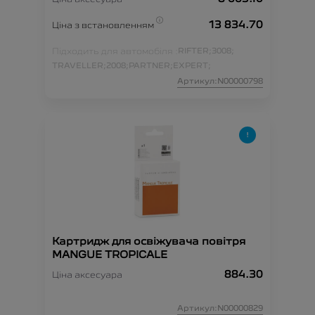
13 834.70
Ціна з встановленням
Підходить для автомобіля :
RIFTER;
3008;
TRAVELLER;
2008;
PARTNER;
EXPERT;
Артикул:N00000798
Картридж для освіжувача повітря
MANGUE TROPICALE
884.30
Ціна аксесуара
Артикул:N00000829