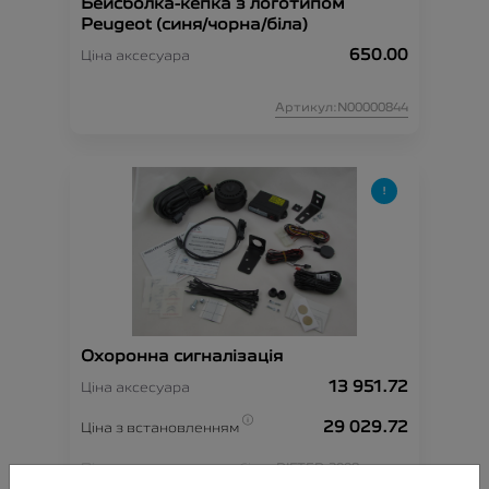
Бейсболка-кепка з логотипом
Peugeot (синя/чорна/біла)
650.00
Ціна аксесуара
Артикул:N00000844
Охоронна сигналізація
13 951.72
Ціна аксесуара
29 029.72
Ціна з встановленням
Підходить для автомобіля :
RIFTER;
3008;