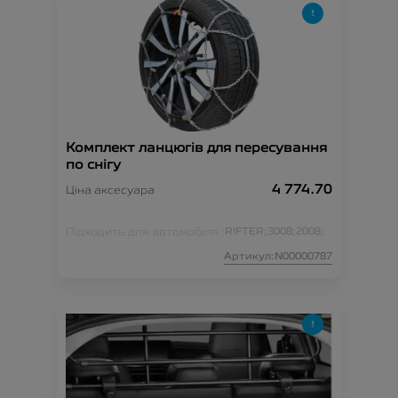
Комплект ланцюгів для пересування
по снігу
4 774.70
Ціна аксесуара
Підходить для автомобіля :
RIFTER;
3008;
2008;
Артикул:N00000787