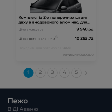
Комплект із 2-х поперечних штанг
даху з анодовоного алюмінію, для
автомобілів, без поздовжніх штанг
9 940.62
Ціна аксесуара
на даху
10 263.72
Ціна з встановленням
Підходить для автомобіля :
3008;
Артикул:N00000870
1
2
3
4
5
Пежо
ВІДІ Авеню