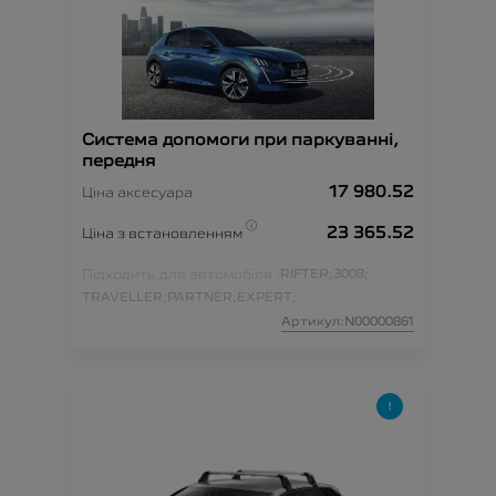
Система допомоги при паркуванні,
передня
17 980.52
Ціна аксесуара
23 365.52
Ціна з встановленням
Підходить для автомобіля :
RIFTER;
3008;
TRAVELLER;
PARTNER;
EXPERT;
Артикул:N00000861