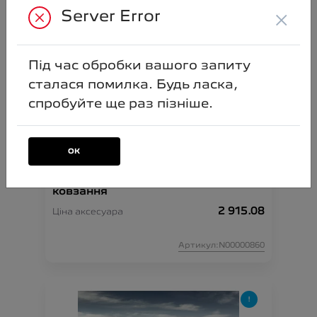
PARTNER;
×
Server Error
Артикул:N00000847
Під час обробки вашого запиту
сталася помилка. Будь ласка,
спробуйте ще раз пізніше.
ОК
Комплект із 2-х чохлів проти
ковзання
2 915.08
Ціна аксесуара
Артикул:N00000860