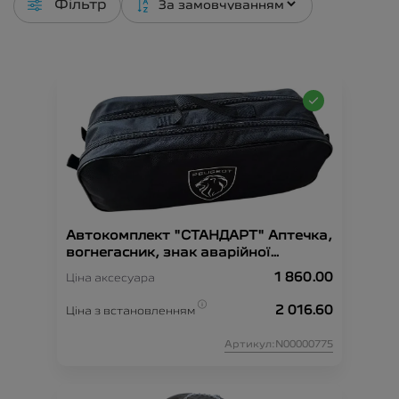
Фільтр
Автокомплект "СТАНДАРТ" Аптечка,
вогнегасник, знак аварійної
зупинки, рукавиці, сумка-
1 860.00
Ціна аксесуара
органайзер, трос-буксир, жилет
безпеки.
2 016.60
Ціна з встановленням
Артикул:N00000775