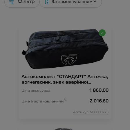
Фільтр
Автокомплект "СТАНДАРТ" Аптечка,
вогнегасник, знак аварійної
зупинки, рукавиці, сумка-
1 860.00
Ціна аксесуара
органайзер, трос-буксир, жилет
безпеки.
2 016.60
Ціна з встановленням
Артикул:N00000775