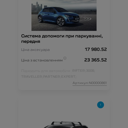
Система допомоги при паркуванні,
передня
17 980.52
Ціна аксесуара
23 365.52
Ціна з встановленням
Підходить для автомобіля :
RIFTER;
3008;
TRAVELLER;
PARTNER;
EXPERT;
Артикул:N00000861