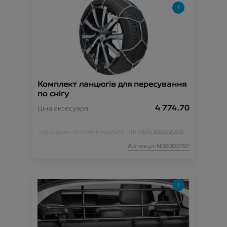
Комплект ланцюгів для пересування
по снігу
4 774.70
Ціна аксесуара
Підходить для автомобіля :
RIFTER;
3008;
2008;
Артикул:N00000787