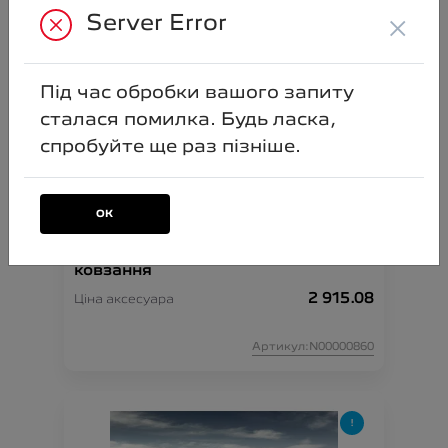
PARTNER;
×
Server Error
Артикул:N00000847
Під час обробки вашого запиту
сталася помилка. Будь ласка,
спробуйте ще раз пізніше.
ОК
Комплект із 2-х чохлів проти
ковзання
2 915.08
Ціна аксесуара
Артикул:N00000860