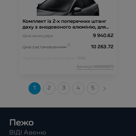
Комплект із 2-х поперечних штанг
даху з анодовоного алюмінію, для
автомобілів, без поздовжніх штанг
9 940.62
Ціна аксесуара
на даху
10 263.72
Ціна з встановленням
Підходить для автомобіля :
3008;
Артикул:N00000870
1
2
3
4
5
Пежо
ВІДІ Авеню