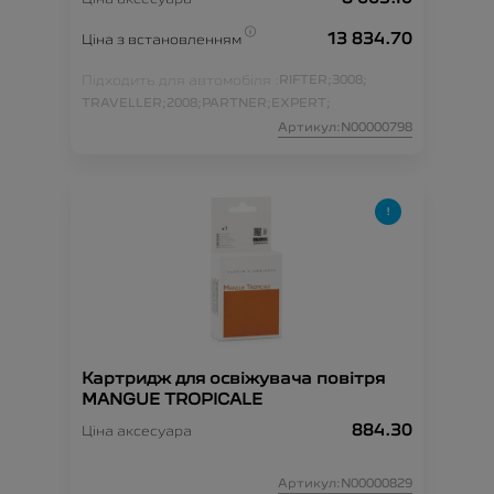
13 834.70
Ціна з встановленням
Підходить для автомобіля :
RIFTER;
3008;
TRAVELLER;
2008;
PARTNER;
EXPERT;
Артикул:N00000798
Картридж для освіжувача повітря
MANGUE TROPICALE
884.30
Ціна аксесуара
Артикул:N00000829