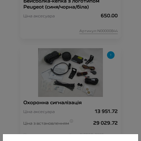
Бейсболка-кепка з логотипом
Peugeot (синя/чорна/біла)
650.00
Ціна аксесуара
Артикул:N00000844
Охоронна сигналізація
13 951.72
Ціна аксесуара
29 029.72
Ціна з встановленням
Підходить для автомобіля :
RIFTER;
3008;