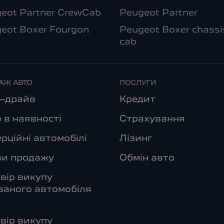
eot Partner CrewCab
Peugeot Partner
eot Boxer Fourgon
Peugeot Boxer chassi
cab
АЖ АВТО
ПОСЛУГИ
т–драйв
Кредит
 в наявності
Страхування
рційні автомобілі
Лізинг
ви продажу
Обмін авто
вір викупу
аного автомобіля
вір викупу