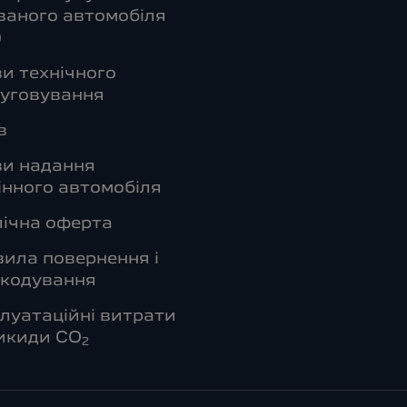
аного автомобіля
)
и технічного
уговування
в
ви надання
інного автомобіля
ічна оферта
ила повернення і
шкодування
луатаційні витрати
икиди СО
2