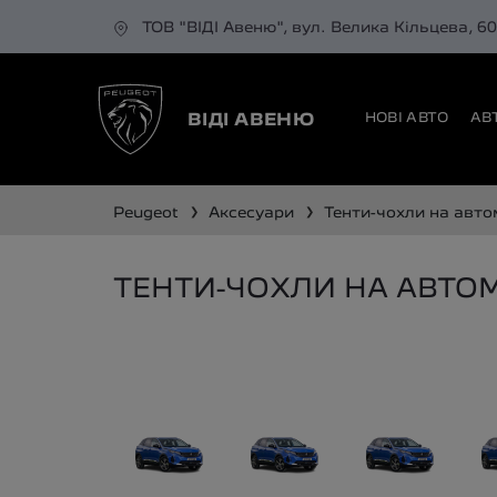
ТОВ "ВІДІ Авеню", вул. Велика Кільцева, 6
НОВІ АВТО
АВ
ВІДІ АВЕНЮ
❯
❯
peugeot
аксесуари
тенти-чохли на авт
ТЕНТИ-ЧОХЛИ НА АВТОМ