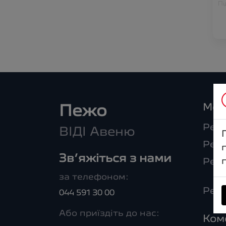
Пі
Мод
Пежо
Peug
ВІДІ Авеню
Peug
Зв’яжіться з нами
Peu
за телефоном:
Peug
044 591 30 00
Або приїздіть до нас:
Ком