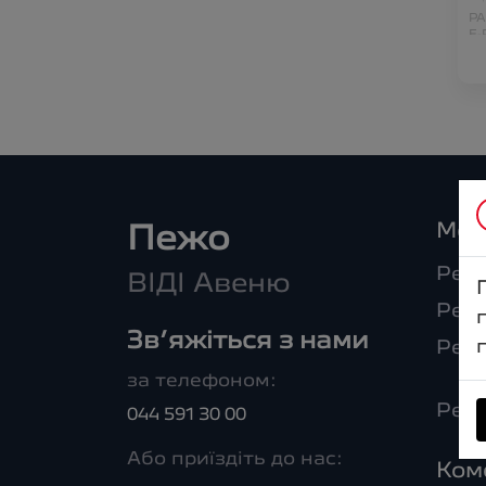
PA
E-
Мод
Пежо
Peug
ВІДІ Авеню
Peug
Зв’яжіться з нами
Peu
за телефоном:
Peug
044 591 30 00
Або приїздіть до нас:
Ком