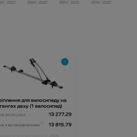
22 - 2022
2020 - 2022
2023 - 2025
2019 - 2020
ріплення для велосипеду на
тангах даху (1 велосипед)
13 277.29
на аксесуара
13 815.79
на з встановленням
дходить для автомобіля :
2008;