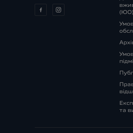
вжив
(ЮО
Умов
обсл
Архі
Умо
підм
Публ
Прав
від
Експ
та в