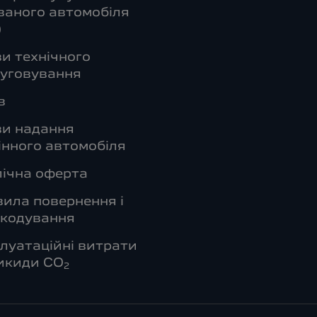
аного автомобіля
)
и технічного
уговування
в
ви надання
інного автомобіля
ічна оферта
ила повернення і
шкодування
луатаційні витрати
икиди СО
2