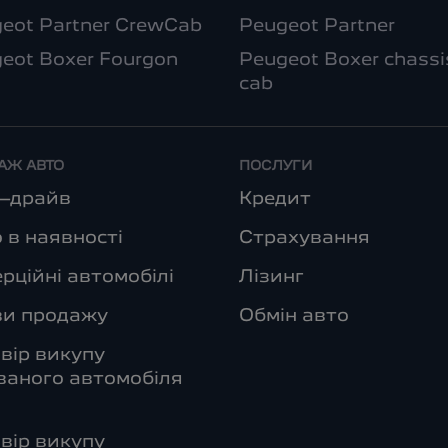
eot Partner CrewCab
Peugeot Partner
eot Boxer Fourgon
Peugeot Boxer chassi
cab
АЖ АВТО
ПОСЛУГИ
т–драйв
Кредит
 в наявності
Страхування
рційні автомобілі
Лізинг
ви продажу
Обмін авто
вір викупу
аного автомобіля
вір викупу