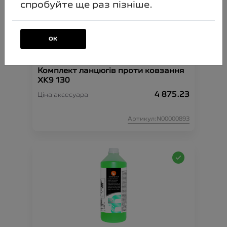
спробуйте ще раз пізніше.
ОК
Комплект ланцюгів проти ковзання
XK9 130
4 875.23
Ціна аксесуара
Артикул:N00000893