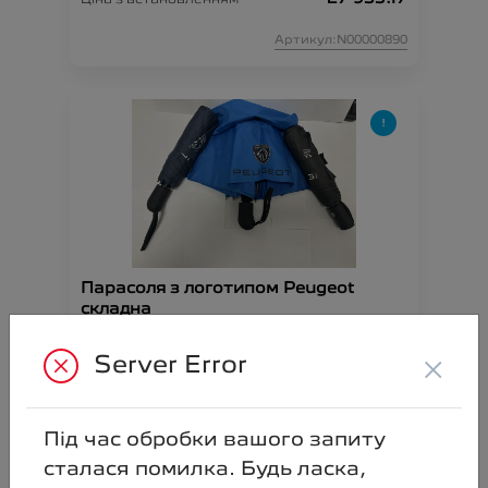
Артикул:N00000890
Парасоля з логотипом Peugeot
складна
1 300.00
Ціна аксесуара
×
Server Error
Артикул:N00000892
Під час обробки вашого запиту
сталася помилка. Будь ласка,