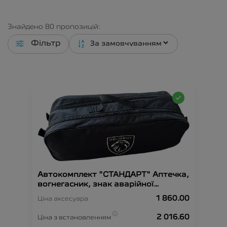
Знайдено
80
пропозицій:
Фільтр
Автокомплект "СТАНДАРТ" Аптечка,
вогнегасник, знак аварійної
зупинки, рукавиці, сумка-
1 860.00
Ціна аксесуара
органайзер, трос-буксир, жилет
безпеки.
2 016.60
Ціна з встановленням